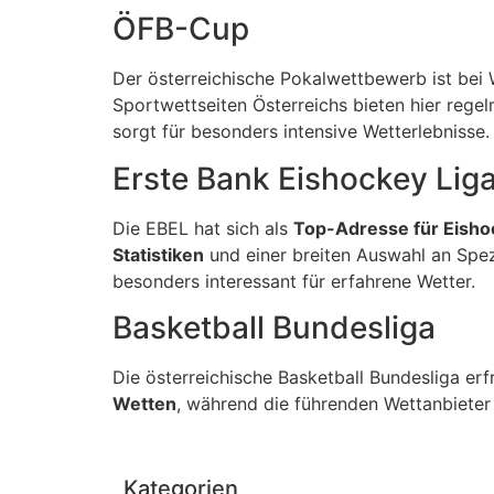
ÖFB-Cup
Der österreichische Pokalwettbewerb ist bei
Sportwettseiten Österreichs bieten hier rege
sorgt für besonders intensive Wetterlebnisse.
Erste Bank Eishockey Lig
Die EBEL hat sich als
Top-Adresse für Eish
Statistiken
und einer breiten Auswahl an Spez
besonders interessant für erfahrene Wetter.
Basketball Bundesliga
Die österreichische Basketball Bundesliga erf
Wetten
, während die führenden Wettanbieter
Kategorien