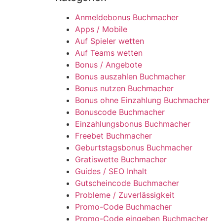
Anmeldebonus Buchmacher
Apps / Mobile
Auf Spieler wetten
Auf Teams wetten
Bonus / Angebote
Bonus auszahlen Buchmacher
Bonus nutzen Buchmacher
Bonus ohne Einzahlung Buchmacher
Bonuscode Buchmacher
Einzahlungsbonus Buchmacher
Freebet Buchmacher
Geburtstagsbonus Buchmacher
Gratiswette Buchmacher
Guides / SEO Inhalt
Gutscheincode Buchmacher
Probleme / Zuverlässigkeit
Promo-Code Buchmacher
Promo-Code eingeben Buchmacher