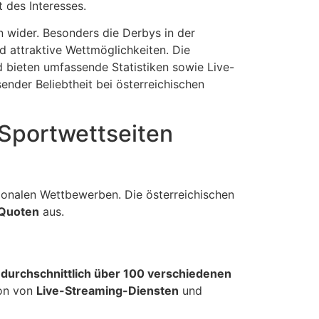
 des Interesses.
n wider. Besonders die Derbys in der
 attraktive Wettmöglichkeiten. Die
 bieten umfassende Statistiken sowie Live-
ender Beliebtheit bei österreichischen
Sportwettseiten
ionalen Wettbewerben. Die österreichischen
 Quoten
aus.
t
durchschnittlich über 100 verschiedenen
ion von
Live-Streaming-Diensten
und