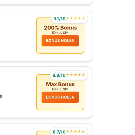
9.1/10
★★★★★
200% Bonus
EXKLUSIV
g
BONUS HOLEN
8.9/10
★★★★★
Max Bonus
EXKLUSIV
ch
BONUS HOLEN
8.7/10
★★★★★