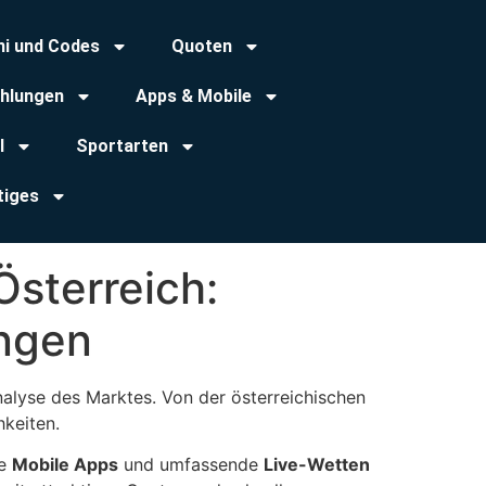
ni und Codes
Quoten
hlungen
Apps & Mobile
l
Sportarten
tiges
Österreich:
ungen
Analyse des Marktes. Von der österreichischen
hkeiten.
he
Mobile Apps
und umfassende
Live-Wetten