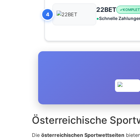
22BET
KOMPLET
4
Schnelle Zahlunge
Österreichische Sport
Die
österreichischen Sportwettseiten
bieten