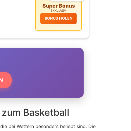
Super Bonus
EXKLUSIV
BONUS HOLEN
N
 zum Basketball
die bei Wettern besonders beliebt sind. Die