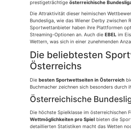
prestigeträchtige
österreichische Bundeslig
Die Attraktivität dieser heimischen Wettbewe
Bundesliga, wie das Wiener Derby zwischen R
Sportwettanbieter haben ihre Plattformen opt
Streaming-Optionen an. Auch die
EBEL
im Ei
Wettern, was sich in einer zunehmenden Anzah
Die beliebtesten Spor
Österreichs
Die
besten Sportwettseiten in Österreich
bi
Buchmacher zeichnen sich besonders durch i
Österreichische Bundesli
Die höchste Spielklasse im österreichischen
Wettmöglichkeiten pro Spiel
bieten die Sport
detaillierten Statistiken macht das Wetten noc