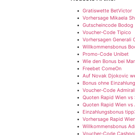
Gratiswette BetVictor
Vorhersage Mikaela Shi
Gutscheincode Bodog
Voucher-Code Tipico
Vorhersagen Generali 
Willkommensbonus Bo
Promo-Code Unibet
Wie den Bonus bei Mar
Freebet ComeOn
Auf Novak Djokovic w
Bonus ohne Einzahlung
Voucher-Code Admiral
Quoten Rapid Wien vs
Quoten Rapid Wien vs 
Einzahlungsbonus tipp
Vorhersage Rapid Wien
Willkommensbonus Adm
Voucher-Code Cashpoi