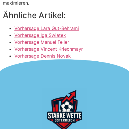
maximieren.
Ähnliche Artikel:
Vorhersage Lara Gut-Behrami
Vorhersage Iga Swiatek
Vorhersage Manuel Feller
Vorhersage Vincent Kriechmayr
Vorhersage Dennis Novak