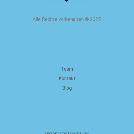
Alle Rechte vorbehalten
©
2025.
über uns
Team
Kontakt
Blog
Rechtliches
Datenschutzrichtlinie