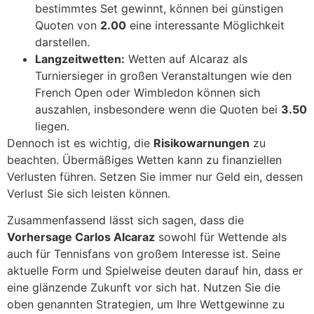
bestimmtes Set gewinnt, können bei günstigen
Quoten von
2.00
eine interessante Möglichkeit
darstellen.
Langzeitwetten:
Wetten auf Alcaraz als
Turniersieger in großen Veranstaltungen wie den
French Open oder Wimbledon können sich
auszahlen, insbesondere wenn die Quoten bei
3.50
liegen.
Dennoch ist es wichtig, die
Risikowarnungen
zu
beachten. Übermäßiges Wetten kann zu finanziellen
Verlusten führen. Setzen Sie immer nur Geld ein, dessen
Verlust Sie sich leisten können.
Zusammenfassend lässt sich sagen, dass die
Vorhersage Carlos Alcaraz
sowohl für Wettende als
auch für Tennisfans von großem Interesse ist. Seine
aktuelle Form und Spielweise deuten darauf hin, dass er
eine glänzende Zukunft vor sich hat. Nutzen Sie die
oben genannten Strategien, um Ihre Wettgewinne zu