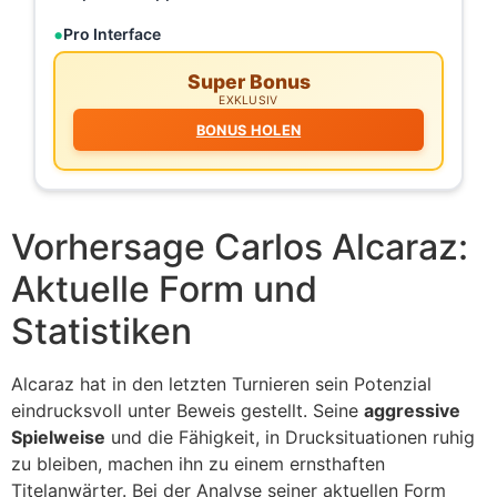
Pro Interface
Super Bonus
EXKLUSIV
BONUS HOLEN
Vorhersage Carlos Alcaraz:
Aktuelle Form und
Statistiken
Alcaraz hat in den letzten Turnieren sein Potenzial
eindrucksvoll unter Beweis gestellt. Seine
aggressive
Spielweise
und die Fähigkeit, in Drucksituationen ruhig
zu bleiben, machen ihn zu einem ernsthaften
Titelanwärter. Bei der Analyse seiner aktuellen Form