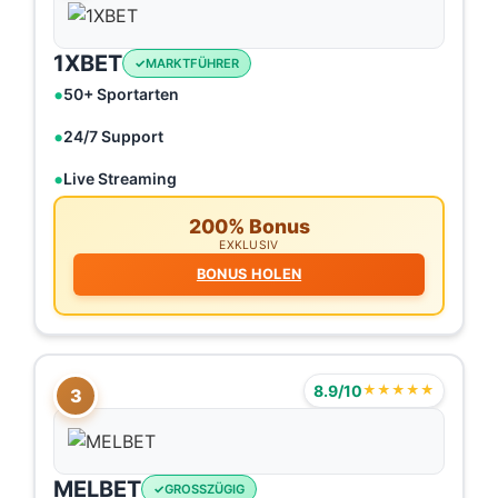
1XBET
MARKTFÜHRER
50+ Sportarten
24/7 Support
Live Streaming
200% Bonus
EXKLUSIV
BONUS HOLEN
8.9/10
★★★★★
3
MELBET
GROSSZÜGIG