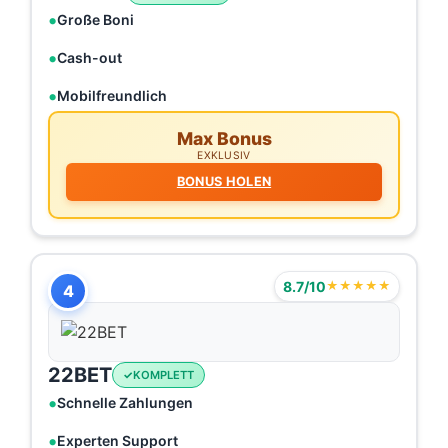
Große Boni
Cash-out
Mobilfreundlich
Max Bonus
EXKLUSIV
BONUS HOLEN
8.7/10
★★★★★
4
22BET
KOMPLETT
Schnelle Zahlungen
Experten Support