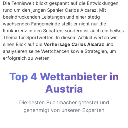
Die Tenniswelt blickt gespannt auf die Entwicklungen
rund um den jungen Spanier Carlos Alcaraz. Mit
beeindruckenden Leistungen und einer stetig
wachsenden Fangemeinde stellt er nicht nur die
Konkurrenz in den Schatten, sondern ist auch ein heißes
Thema für Sportwetten. In diesem Artikel werfen wir
einen Blick auf die
Vorhersage Carlos Alcaraz
und
analysieren seine Wettchancen sowie Strategien, um
erfolgreich zu wetten.
Top 4 Wettanbieter in
Austria
Die besten Buchmacher getestet und
genehmigt von unseren Experten