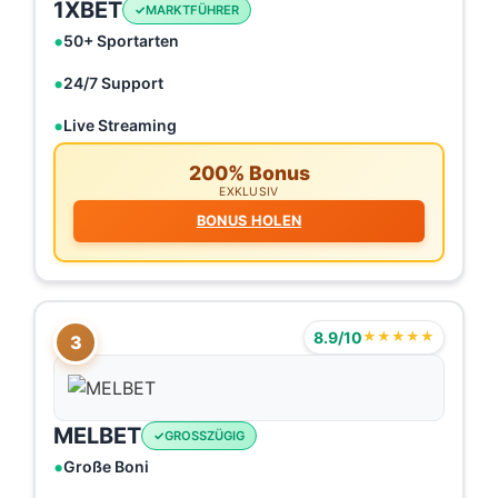
1XBET
MARKTFÜHRER
50+ Sportarten
24/7 Support
Live Streaming
200% Bonus
EXKLUSIV
BONUS HOLEN
8.9/10
★★★★★
3
MELBET
GROSSZÜGIG
Große Boni