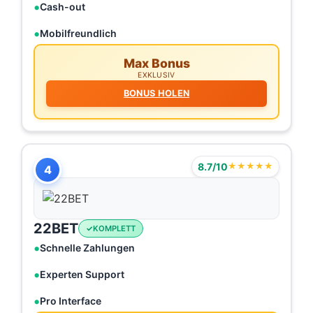
Cash-out
Mobilfreundlich
Max Bonus
EXKLUSIV
BONUS HOLEN
8.7/10
★★★★★
4
22BET
KOMPLETT
Schnelle Zahlungen
Experten Support
Pro Interface