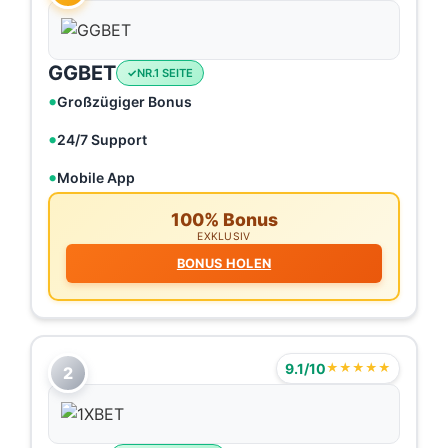
GGBET
NR.1 SEITE
Großzügiger Bonus
24/7 Support
Mobile App
100% Bonus
EXKLUSIV
BONUS HOLEN
9.1/10
★★★★★
2