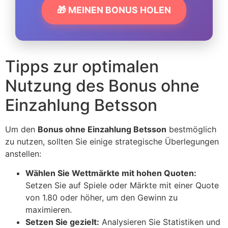
🎁 MEINEN BONUS HOLEN
Tipps zur optimalen
Nutzung des Bonus ohne
Einzahlung Betsson
Um den
Bonus ohne Einzahlung Betsson
bestmöglich
zu nutzen, sollten Sie einige strategische Überlegungen
anstellen:
Wählen Sie Wettmärkte mit hohen Quoten:
Setzen Sie auf Spiele oder Märkte mit einer Quote
von 1.80 oder höher, um den Gewinn zu
maximieren.
Setzen Sie gezielt:
Analysieren Sie Statistiken und