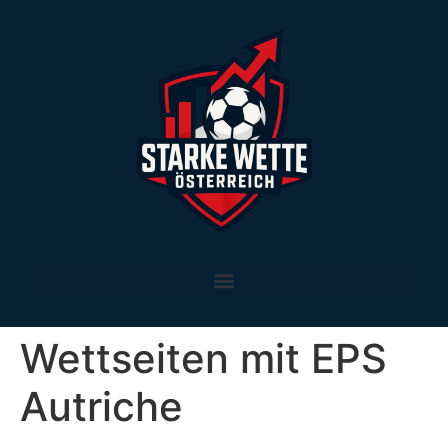
Wettseiten mit EPS
Autriche