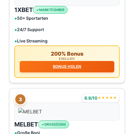
1XBET
MARKTFÜHRER
50+ Sportarten
24/7 Support
Live Streaming
200% Bonus
EXKLUSIV
BONUS HOLEN
8.9/10
★★★★★
3
MELBET
GROSSZÜGIG
Große Boni