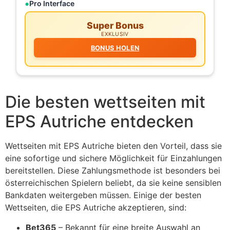
Pro Interface
Super Bonus
EXKLUSIV
BONUS HOLEN
Die besten wettseiten mit
EPS Autriche entdecken
Wettseiten mit EPS Autriche bieten den Vorteil, dass sie
eine sofortige und sichere Möglichkeit für Einzahlungen
bereitstellen. Diese Zahlungsmethode ist besonders bei
österreichischen Spielern beliebt, da sie keine sensiblen
Bankdaten weitergeben müssen. Einige der besten
Wettseiten, die EPS Autriche akzeptieren, sind:
Bet365
– Bekannt für eine breite Auswahl an