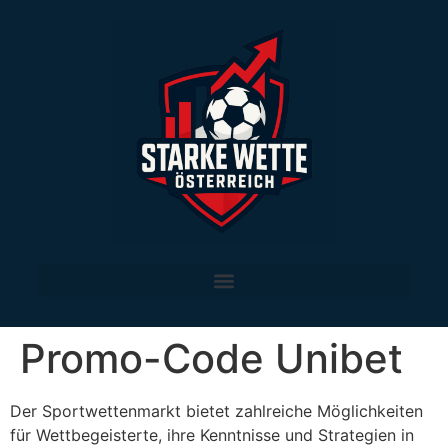
Promo-Code Unibet
Der Sportwettenmarkt bietet zahlreiche Möglichkeiten
für Wettbegeisterte, ihre Kenntnisse und Strategien in