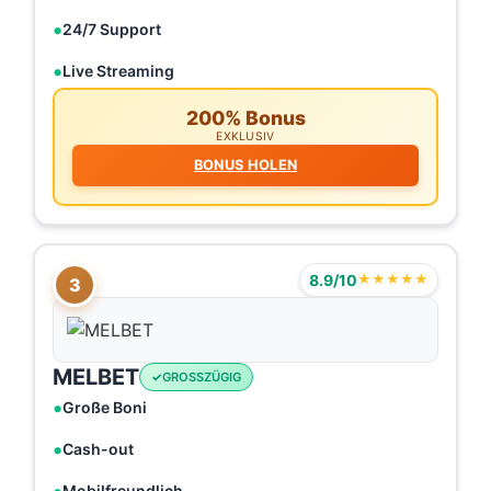
24/7 Support
Live Streaming
200% Bonus
EXKLUSIV
BONUS HOLEN
8.9/10
★★★★★
3
MELBET
GROSSZÜGIG
Große Boni
Cash-out
Mobilfreundlich