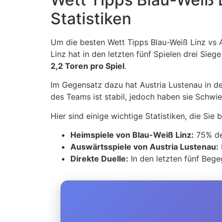
Statistiken
Um die besten Wett Tipps Blau-Weiß Linz vs A
Linz hat in den letzten fünf Spielen drei Sieg
2,2 Toren pro Spiel
.
Im Gegensatz dazu hat Austria Lustenau in de
des Teams ist stabil, jedoch haben sie Schwier
Hier sind einige wichtige Statistiken, die Sie 
Heimspiele von Blau-Weiß Linz:
75% der
Auswärtsspiele von Austria Lustenau:
Direkte Duelle:
In den letzten fünf Beg