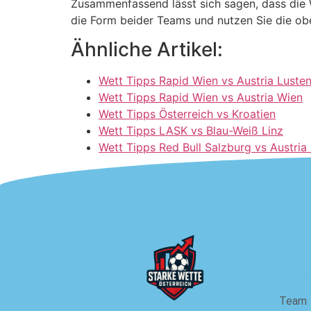
Zusammenfassend lässt sich sagen, dass die 
die Form beider Teams und nutzen Sie die obe
Ähnliche Artikel:
Wett Tipps Rapid Wien vs Austria Luste
Wett Tipps Rapid Wien vs Austria Wien
Wett Tipps Österreich vs Kroatien
Wett Tipps LASK vs Blau-Weiß Linz
Wett Tipps Red Bull Salzburg vs Austria
üb
Team