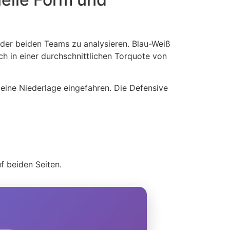
m der beiden Teams zu analysieren. Blau-Weiß
ich in einer durchschnittlichen Torquote von
 eine Niederlage eingefahren. Die Defensive
f beiden Seiten.