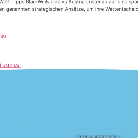
Wett Tipps Blau-Weiß Linz vs Austria Lustenau auf eine sp
n genannten strategischen Ansätze, um Ihre Wettentscheidu
nau
 Lustenau
er uns
Rechtliches
Datenschutzrichtlinie