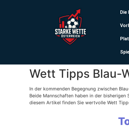
Die
Vor
Pla
Spi
Wett Tipps Blau-W
In der kommenden Begegnung zwischen Blau-We
Beide Mannschaften haben in der bisherigen 
diesem Artikel finden Sie wertvolle Wett Tipp
To