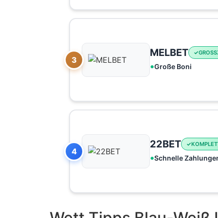
MELBET
GROSSZ
3
Große Boni
22BET
KOMPLET
4
Schnelle Zahlunge
Wett Tipps Blau-Weiß L