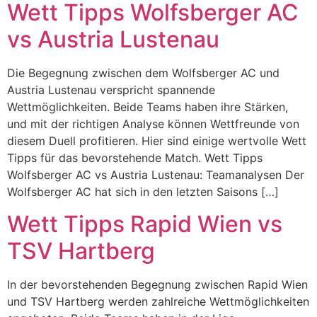
Wett Tipps Wolfsberger AC
vs Austria Lustenau
Die Begegnung zwischen dem Wolfsberger AC und
Austria Lustenau verspricht spannende
Wettmöglichkeiten. Beide Teams haben ihre Stärken,
und mit der richtigen Analyse können Wettfreunde von
diesem Duell profitieren. Hier sind einige wertvolle Wett
Tipps für das bevorstehende Match. Wett Tipps
Wolfsberger AC vs Austria Lustenau: Teamanalysen Der
Wolfsberger AC hat sich in den letzten Saisons […]
Wett Tipps Rapid Wien vs
TSV Hartberg
In der bevorstehenden Begegnung zwischen Rapid Wien
und TSV Hartberg werden zahlreiche Wettmöglichkeiten