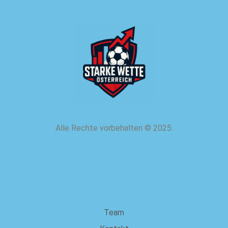
Alle Rechte vorbehalten
©
2025.
über uns
Team