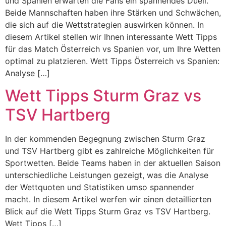
und Spanien erwarten die Fans ein spannendes Duell.
Beide Mannschaften haben ihre Stärken und Schwächen,
die sich auf die Wettstrategien auswirken können. In
diesem Artikel stellen wir Ihnen interessante Wett Tipps
für das Match Österreich vs Spanien vor, um Ihre Wetten
optimal zu platzieren. Wett Tipps Österreich vs Spanien:
Analyse […]
Wett Tipps Sturm Graz vs
TSV Hartberg
In der kommenden Begegnung zwischen Sturm Graz
und TSV Hartberg gibt es zahlreiche Möglichkeiten für
Sportwetten. Beide Teams haben in der aktuellen Saison
unterschiedliche Leistungen gezeigt, was die Analyse
der Wettquoten und Statistiken umso spannender
macht. In diesem Artikel werfen wir einen detaillierten
Blick auf die Wett Tipps Sturm Graz vs TSV Hartberg.
Wett Tipps […]