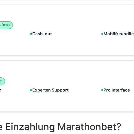
ÜGIG
Cash-out
Mobilfreundli
T
n
Experten Support
Pro Interface
e Einzahlung Marathonbet?