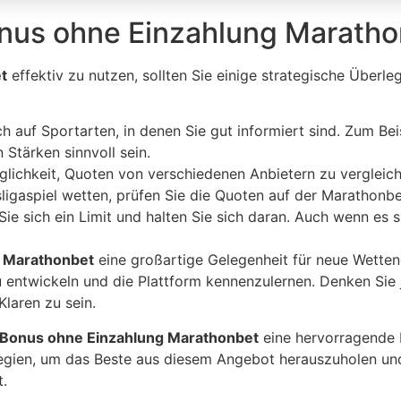
nus ohne Einzahlung Maratho
t
effektiv zu nutzen, sollten Sie einige strategische Überleg
h auf Sportarten, in denen Sie gut informiert sind. Zum Bei
Stärken sinnvoll sein.
lichkeit, Quoten von verschiedenen Anbietern zu vergleic
esligaspiel wetten, prüfen Sie die Quoten auf der Marathon
ie sich ein Limit und halten Sie sich daran. Auch wenn es 
 Marathonbet
eine großartige Gelegenheit für neue Wette
u entwickeln und die Plattform kennenzulernen. Denken Sie
laren zu sein.
Bonus ohne Einzahlung Marathonbet
eine hervorragende M
tegien, um das Beste aus diesem Angebot herauszuholen und
t.