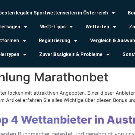
 besten legalen Sportwettenseiten in Österreich
Bo
hersagen
Wett-Tipps
Wettarten
Za
ttformen
Registrierung
Vergleich & Auswah
elertypen
Zuverlässigkeit & Probleme
Sons
hlung Marathonbet
r locken mit attraktiven Angeboten. Einer dieser Anbieter
em Artikel erfahren Sie alles Wichtige über diesen Bonus un
p 4 Wettanbieter in Aust
 besten Buchmacher getestet und genehmigt von uns