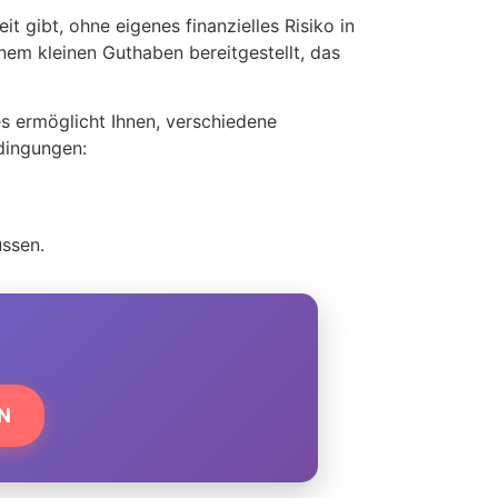
 gibt, ohne eigenes finanzielles Risiko in
nem kleinen Guthaben bereitgestellt, das
es ermöglicht Ihnen, verschiedene
dingungen:
üssen.
N