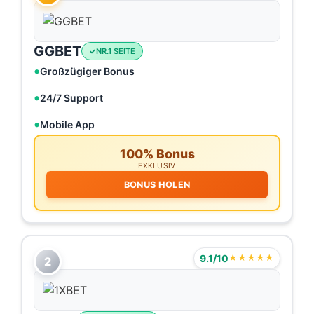
GGBET
NR.1 SEITE
Großzügiger Bonus
24/7 Support
Mobile App
100% Bonus
EXKLUSIV
BONUS HOLEN
9.1/10
★★★★★
2