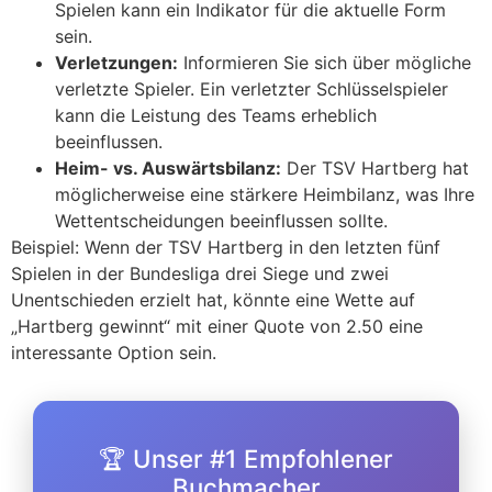
Spielen kann ein Indikator für die aktuelle Form
sein.
Verletzungen:
Informieren Sie sich über mögliche
verletzte Spieler. Ein verletzter Schlüsselspieler
kann die Leistung des Teams erheblich
beeinflussen.
Heim- vs. Auswärtsbilanz:
Der TSV Hartberg hat
möglicherweise eine stärkere Heimbilanz, was Ihre
Wettentscheidungen beeinflussen sollte.
Beispiel: Wenn der TSV Hartberg in den letzten fünf
Spielen in der Bundesliga drei Siege und zwei
Unentschieden erzielt hat, könnte eine Wette auf
„Hartberg gewinnt“ mit einer Quote von 2.50 eine
interessante Option sein.
🏆 Unser #1 Empfohlener
Buchmacher