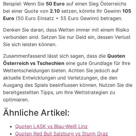
Beispiel: Wenn Sie
50 Euro
auf einen Sieg Österreichs
bei einer Quote von
2.10
setzen, könnte Ihr Gewinn
105
Euro
(50 Euro Einsatz + 55 Euro Gewinn) betragen.
Denken Sie daran, dass Wetten immer mit einem Risiko
verbunden sind. Setzen Sie nur Geld ein, dessen Verlust
Sie sich leisten können.
Zusammenfassend lässt sich sagen, dass die
Quoten
Österreich vs Tschechien
eine gute Grundlage für Ihre
Wettentscheidungen bieten. Achten Sie jedoch auf
aktuelle Entwicklungen und Verletzungen, die den
Ausgang des Spiels beeinflussen können. Nutzen Sie die
bereitgestellten Tipps, um Ihre Wettstrategien zu
optimieren.
Ähnliche Artikel:
Quoten LASK vs Blau-Weiß Linz
Quoten Red Bull Salzburg vs Sturm Graz