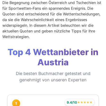
Die Begegnung zwischen Österreich und Tschechien ist
für Sportwetten-Fans ein spannendes Ereignis. Die
Quoten sind entscheidend für die Wettentscheidungen,
da sie die Wahrscheinlichkeit eines Ergebnisses
widerspiegeln. In diesem Artikel beleuchten wir die
aktuellen Quoten und geben nützliche Tipps für Ihre
Wettstrategien.
Top 4 Wettanbieter in
Austria
Die besten Buchmacher getestet und
genehmigt von unseren Experten
9.4/10
★★★★★
1