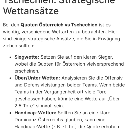
Wettansätze
Bei den
Quoten Österreich vs Tschechien
ist es
wichtig, verschiedene Wettarten zu betrachten. Hier
sind einige strategische Ansätze, die Sie in Erwägung
ziehen sollten:
Siegwette:
Setzen Sie auf den klaren Sieger,
wobei die Quoten für Österreich vielversprechend
erscheinen.
Über/Unter Wetten:
Analysieren Sie die Offensiv-
und Defensivleistungen beider Teams. Wenn beide
Teams in der Vergangenheit oft viele Tore
geschossen haben, könnte eine Wette auf „Über
2.5 Tore“ sinnvoll sein.
Handicap-Wetten:
Sollten Sie an eine klare
Dominanz Österreichs glauben, kann eine
Handicap-Wette (z.B. -1 Tor) die Quote erhöhen.