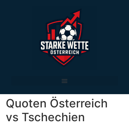
Quoten Österreich
vs Tschechien