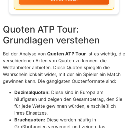
Quoten ATP Tour:
Grundlagen verstehen
Bei der Analyse von
Quoten ATP Tour
ist es wichtig, die
verschiedenen Arten von Quoten zu kennen, die
Wettanbieter anbieten. Diese Quoten spiegeln die
Wahrscheinlichkeit wider, mit der ein Spieler ein Match
gewinnen kann. Die gängigsten Quotenformate sind:
Dezimalquoten:
Diese sind in Europa am
häufigsten und zeigen den Gesamtbetrag, den Sie
für jede Wette gewinnen würden, einschließlich
Ihres Einsatzes.
Bruchquoten:
Diese werden häufig in
Großbritannien verwendet und zeigen das