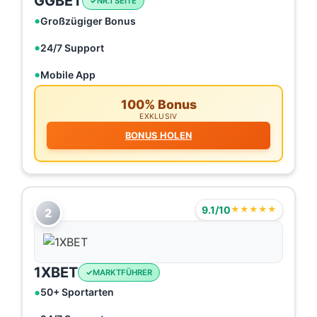
GGBET
NR.1 SEITE
Großzügiger Bonus
24/7 Support
Mobile App
100% Bonus
EXKLUSIV
BONUS HOLEN
9.1/10
★★★★★
2
1XBET
MARKTFÜHRER
50+ Sportarten