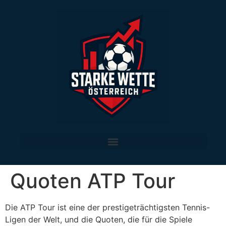
Quoten ATP Tour
Die ATP Tour ist eine der prestigeträchtigsten Tennis-
Ligen der Welt, und die Quoten, die für die Spiele