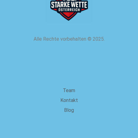
Alle Rechte vorbehalten
©
2025.
über uns
Team
Kontakt
Blog