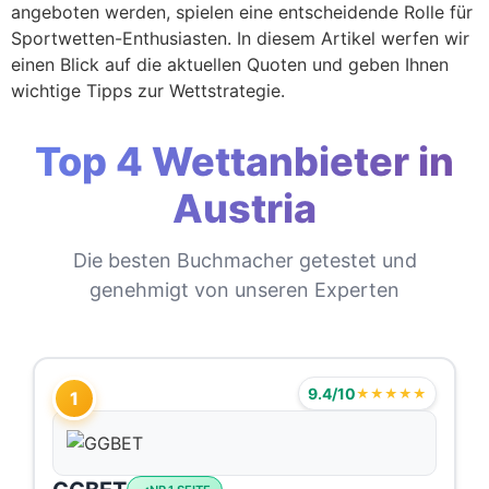
angeboten werden, spielen eine entscheidende Rolle für
Sportwetten-Enthusiasten. In diesem Artikel werfen wir
einen Blick auf die aktuellen Quoten und geben Ihnen
wichtige Tipps zur Wettstrategie.
Top 4 Wettanbieter in
Austria
Die besten Buchmacher getestet und
genehmigt von unseren Experten
9.4/10
★★★★★
1