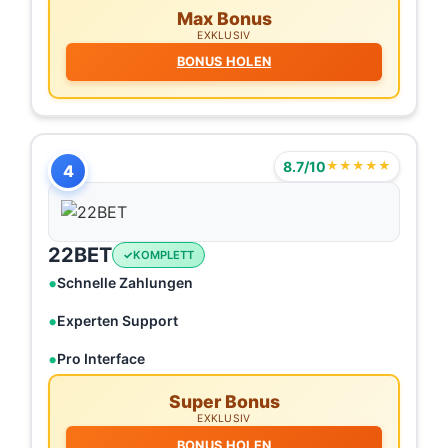
Max Bonus
EXKLUSIV
BONUS HOLEN
8.7/10
★★★★★
4
22BET
KOMPLETT
Schnelle Zahlungen
Experten Support
Pro Interface
Super Bonus
EXKLUSIV
BONUS HOLEN