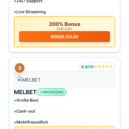
24/7 Support
Live Streaming
200% Bonus
EXKLUSIV
BONUS HOLEN
8.9/10
★★★★★
3
MELBET
GROSSZÜGIG
Große Boni
Cash-out
Mobilfreundlich