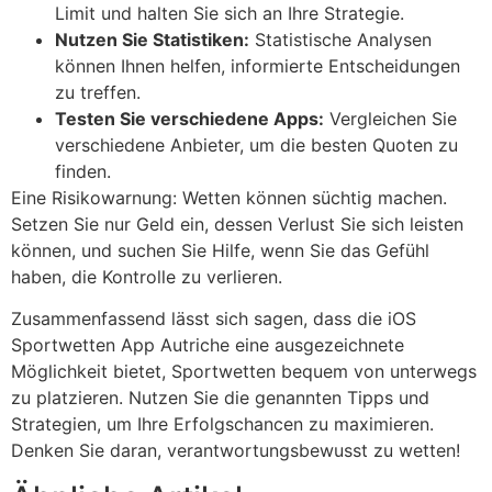
Limit und halten Sie sich an Ihre Strategie.
Nutzen Sie Statistiken:
Statistische Analysen
können Ihnen helfen, informierte Entscheidungen
zu treffen.
Testen Sie verschiedene Apps:
Vergleichen Sie
verschiedene Anbieter, um die besten Quoten zu
finden.
Eine Risikowarnung: Wetten können süchtig machen.
Setzen Sie nur Geld ein, dessen Verlust Sie sich leisten
können, und suchen Sie Hilfe, wenn Sie das Gefühl
haben, die Kontrolle zu verlieren.
Zusammenfassend lässt sich sagen, dass die iOS
Sportwetten App Autriche eine ausgezeichnete
Möglichkeit bietet, Sportwetten bequem von unterwegs
zu platzieren. Nutzen Sie die genannten Tipps und
Strategien, um Ihre Erfolgschancen zu maximieren.
Denken Sie daran, verantwortungsbewusst zu wetten!