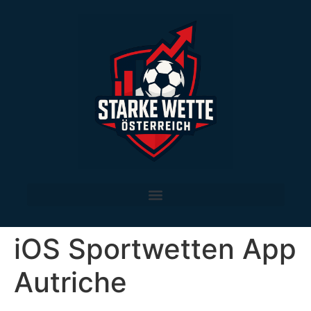
iOS Sportwetten App
Autriche