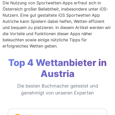
Die Nutzung von Sportwetten-Apps erfreut sich in
Österreich großer Beliebtheit, insbesondere unter iOS-
Nutzern. Eine gut gestaltete iOS Sportwetten App
Autriche kann Spielern dabei helfen, Wetten effizient
und bequem zu platzieren. In diesem Artikel werden wir
die Vorteile und Funktionen dieser Apps näher
beleuchten sowie einige nützliche Tipps für
erfolgreiches Wetten geben.
Top 4 Wettanbieter in
Austria
Die besten Buchmacher getestet und
genehmigt von unseren Experten