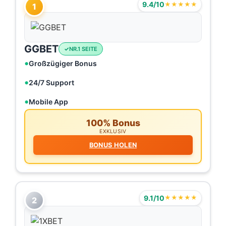
9.4/10
★★★★★
1
GGBET
NR.1 SEITE
Großzügiger Bonus
24/7 Support
Mobile App
100% Bonus
EXKLUSIV
BONUS HOLEN
9.1/10
★★★★★
2