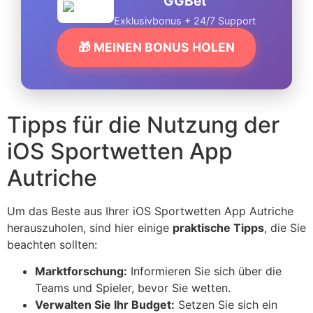
GGBet
Exklusivbonus + 24/7 Support
🎁 MEINEN BONUS HOLEN
Tipps für die Nutzung der
iOS Sportwetten App
Autriche
Um das Beste aus Ihrer iOS Sportwetten App Autriche
herauszuholen, sind hier einige
praktische Tipps
, die Sie
beachten sollten:
Marktforschung:
Informieren Sie sich über die
Teams und Spieler, bevor Sie wetten.
Verwalten Sie Ihr Budget:
Setzen Sie sich ein