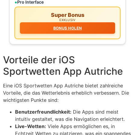
Pro Interface
Super Bonus
EXKLUSIV
BONUS HOLEN
Vorteile der iOS
Sportwetten App Autriche
Eine iOS Sportwetten App Autriche bietet zahlreiche
Vorteile, die das Wetterlebnis erheblich verbessern. Die
wichtigsten Punkte sind:
Benutzerfreundlichkeit:
Die Apps sind meist
intuitiv gestaltet, was die Navigation erleichtert.
Live-Wetten:
Viele Apps ermöglichen es, in
Echtzeit Wetten zu platzieren, was ein spannendes