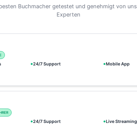
 besten Buchmacher getestet und genehmigt von uns
Experten
E
s
24/7 Support
Mobile App
HRER
24/7 Support
Live Streamin