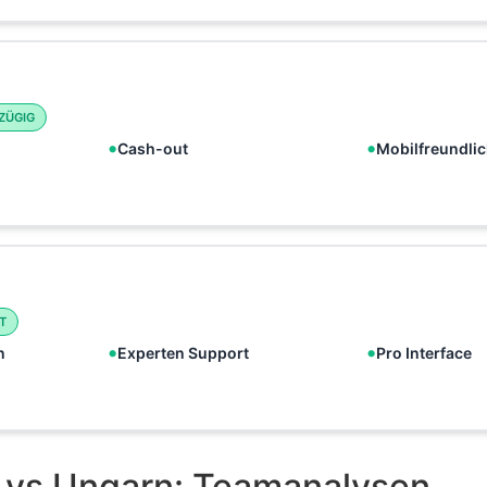
ÜGIG
Cash-out
Mobilfreundli
T
n
Experten Support
Pro Interface
h vs Ungarn: Teamanalysen