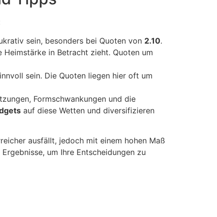
:
lukrativ sein, besonders bei Quoten von
2.10
.
e Heimstärke in Betracht zieht. Quoten um
nnvoll sein. Die Quoten liegen hier oft um
letzungen, Formschwankungen und die
udgets
auf diese Wetten und diversifizieren
reicher ausfällt, jedoch mit einem hohen Maß
n Ergebnisse, um Ihre Entscheidungen zu