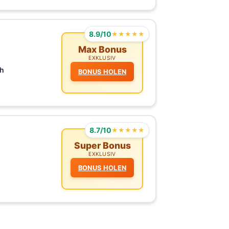
8.9/10
★★★★★
Max Bonus
EXKLUSIV
ch
BONUS HOLEN
8.7/10
★★★★★
Super Bonus
EXKLUSIV
BONUS HOLEN