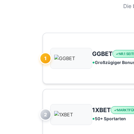
Die
GGBET
NR.1 SEIT
1
Großzügiger Bonu
1XBET
MARKTFÜ
2
50+ Sportarten