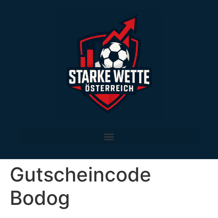
Gutscheincode
Bodog