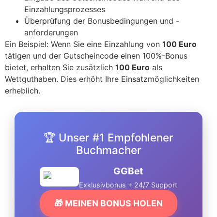
Einzahlungsprozesses
Überprüfung der Bonusbedingungen und -
anforderungen
Ein Beispiel: Wenn Sie eine Einzahlung von
100 Euro
tätigen und der Gutscheincode einen 100%-Bonus
bietet, erhalten Sie zusätzlich
100 Euro
als
Wettguthaben. Dies erhöht Ihre Einsatzmöglichkeiten
erheblich.
🏆 Unser #1 Empfohlener
Buchmacher
GGBet
Exklusivbonus + 24/7 Support
🎁 MEINEN BONUS HOLEN