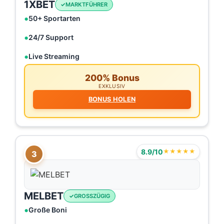
1XBET
MARKTFÜHRER
50+ Sportarten
24/7 Support
Live Streaming
200% Bonus
EXKLUSIV
BONUS HOLEN
8.9/10
★★★★★
3
MELBET
GROSSZÜGIG
Große Boni