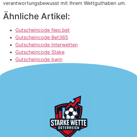
verantwortungsbewusst mit Ihrem Wettguthaben um.
Ähnliche Artikel:
Gutscheincode Neo.bet
Gutscheincode Bet365
Gutscheincode Interwetten
Gutscheincode Stake
Gutscheincode bwin