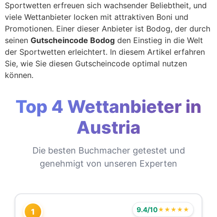
Sportwetten erfreuen sich wachsender Beliebtheit, und
viele Wettanbieter locken mit attraktiven Boni und
Promotionen. Einer dieser Anbieter ist Bodog, der durch
seinen
Gutscheincode Bodog
den Einstieg in die Welt
der Sportwetten erleichtert. In diesem Artikel erfahren
Sie, wie Sie diesen Gutscheincode optimal nutzen
können.
Top 4 Wettanbieter in
Austria
Die besten Buchmacher getestet und
genehmigt von unseren Experten
9.4/10
★★★★★
1