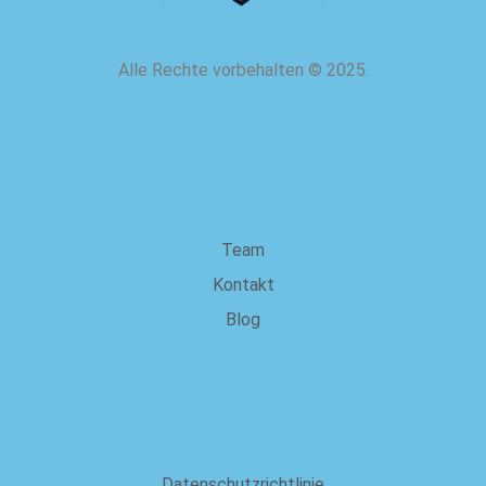
Alle Rechte vorbehalten
©
2025.
über uns
Team
Kontakt
Blog
Rechtliches
Datenschutzrichtlinie