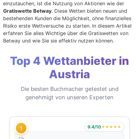
einzutauchen, ist die Nutzung von Aktionen wie der
Gratiswette Betway
. Diese Wetten bieten neuen und
bestehenden Kunden die Möglichkeit, ohne finanzielles
Risiko erste Wettversuche zu starten. In diesem Artikel
erfahren Sie alles Wichtige über die Gratiswetten von
Betway und wie Sie sie effektiv nutzen können.
Top 4 Wettanbieter in
Austria
Die besten Buchmacher getestet und
genehmigt von unseren Experten
9.4/10
★★★★★
1