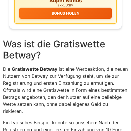
Super Bonus
EXKLUSIV
BONUS HOLEN
Was ist die Gratiswette
Betway?
Die
Gratiswette Betway
ist eine Werbeaktion, die neuen
Nutzern von Betway zur Verfügung steht, um sie zur
Registrierung und ersten Einzahlung zu ermutigen.
Oftmals wird eine Gratiswette in Form eines bestimmten
Betrags angeboten, den der Nutzer auf eine beliebige
Wette setzen kann, ohne dabei eigenes Geld zu
riskieren.
Ein typisches Beispiel könnte so aussehen: Nach der
Registrierung und einer ersten Einzahlung von 10 Euro