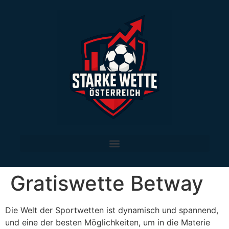
Gratiswette Betway
Die Welt der Sportwetten ist dynamisch und spannend,
und eine der besten Möglichkeiten, um in die Materie