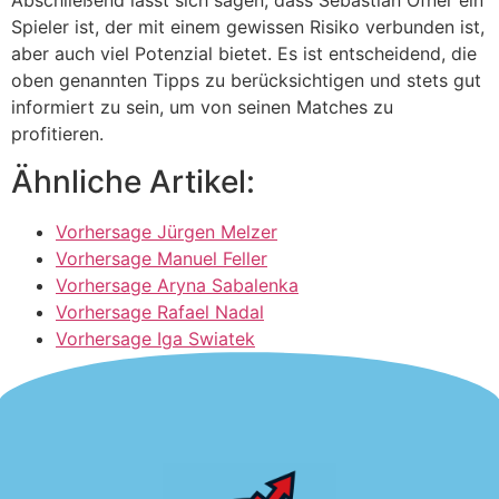
Abschließend lässt sich sagen, dass Sebastian Ofner ein
Spieler ist, der mit einem gewissen Risiko verbunden ist,
aber auch viel Potenzial bietet. Es ist entscheidend, die
oben genannten Tipps zu berücksichtigen und stets gut
informiert zu sein, um von seinen Matches zu
profitieren.
Ähnliche Artikel:
Vorhersage Jürgen Melzer
Vorhersage Manuel Feller
Vorhersage Aryna Sabalenka
Vorhersage Rafael Nadal
Vorhersage Iga Swiatek