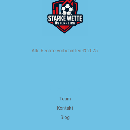
Alle Rechte vorbehalten
©
2025.
über uns
Team
Kontakt
Blog