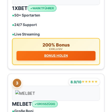
1XBET
MARKTFÜHRER
50+ Sportarten
24/7 Support
Live Streaming
200% Bonus
EXKLUSIV
BONUS HOLEN
8.9/10
★★★★★
3
MELBET
GROSSZÜGIG
Große Boni