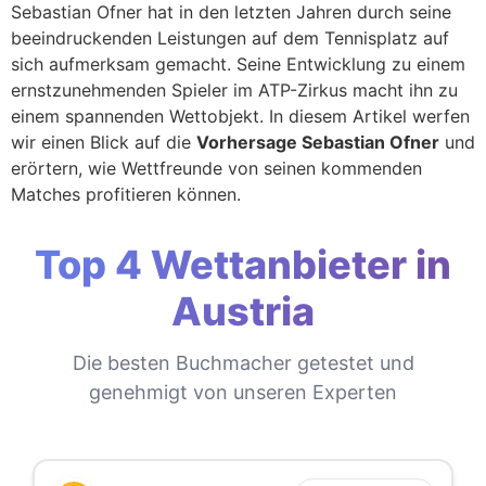
Sebastian Ofner hat in den letzten Jahren durch seine
beeindruckenden Leistungen auf dem Tennisplatz auf
sich aufmerksam gemacht. Seine Entwicklung zu einem
ernstzunehmenden Spieler im ATP-Zirkus macht ihn zu
einem spannenden Wettobjekt. In diesem Artikel werfen
wir einen Blick auf die
Vorhersage Sebastian Ofner
und
erörtern, wie Wettfreunde von seinen kommenden
Matches profitieren können.
Top 4 Wettanbieter in
Austria
Die besten Buchmacher getestet und
genehmigt von unseren Experten