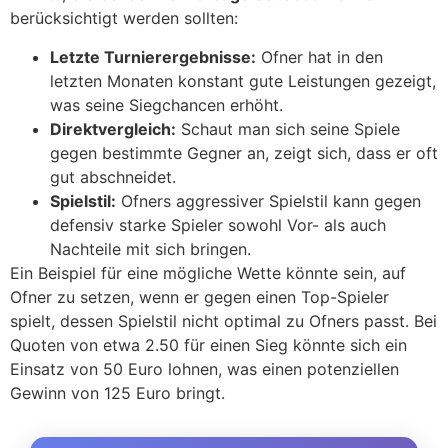
berücksichtigt werden sollten:
Letzte Turnierergebnisse:
Ofner hat in den
letzten Monaten konstant gute Leistungen gezeigt,
was seine Siegchancen erhöht.
Direktvergleich:
Schaut man sich seine Spiele
gegen bestimmte Gegner an, zeigt sich, dass er oft
gut abschneidet.
Spielstil:
Ofners aggressiver Spielstil kann gegen
defensiv starke Spieler sowohl Vor- als auch
Nachteile mit sich bringen.
Ein Beispiel für eine mögliche Wette könnte sein, auf
Ofner zu setzen, wenn er gegen einen Top-Spieler
spielt, dessen Spielstil nicht optimal zu Ofners passt. Bei
Quoten von etwa 2.50 für einen Sieg könnte sich ein
Einsatz von 50 Euro lohnen, was einen potenziellen
Gewinn von 125 Euro bringt.