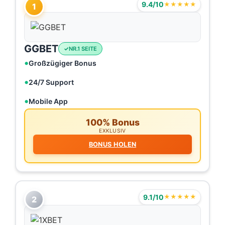
9.4/10
★★★★★
1
GGBET
NR.1 SEITE
Großzügiger Bonus
24/7 Support
Mobile App
100% Bonus
EXKLUSIV
BONUS HOLEN
9.1/10
★★★★★
2