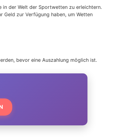
e in der Welt der Sportwetten zu erleichtern.
ehr Geld zur Verfügung haben, um Wetten
rden, bevor eine Auszahlung möglich ist.
N