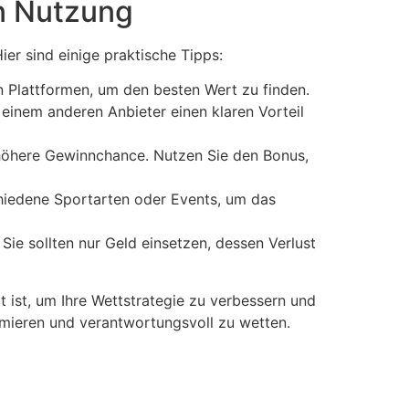
en Nutzung
ier sind einige praktische Tipps:
n Plattformen, um den besten Wert zu finden.
 einem anderen Anbieter einen klaren Vorteil
 höhere Gewinnchance. Nutzen Sie den Bonus,
schiedene Sportarten oder Events, um das
Sie sollten nur Geld einsetzen, dessen Verlust
 ist, um Ihre Wettstrategie zu verbessern und
mieren und verantwortungsvoll zu wetten.