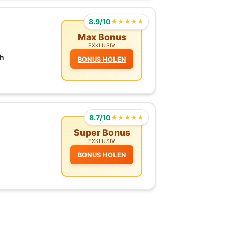
8.9/10
★★★★★
Max Bonus
EXKLUSIV
ch
BONUS HOLEN
8.7/10
★★★★★
Super Bonus
EXKLUSIV
BONUS HOLEN