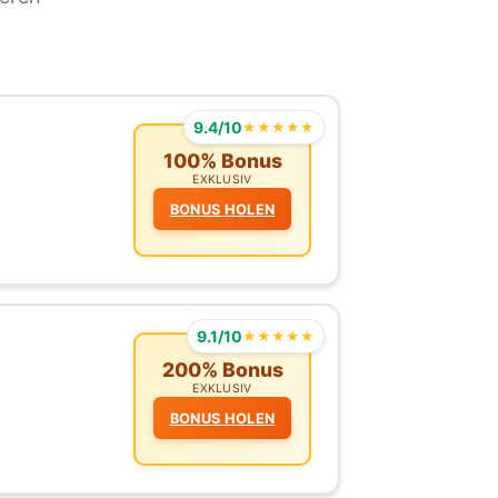
9.4/10
★★★★★
100% Bonus
EXKLUSIV
BONUS HOLEN
9.1/10
★★★★★
200% Bonus
EXKLUSIV
g
BONUS HOLEN