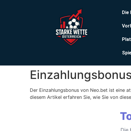
Die
Vor
Pla
Spi
Einzahlungsbonus
Der Einzahlungsbonus von Neo.bet ist eine att
diesem Artikel erfahren Sie, wie Sie von die
To
Die