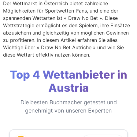
Der Wettmarkt in Österreich bietet zahlreiche
Möglichkeiten für Sportwetten-Fans, und eine der
spannenden Wettarten ist « Draw No Bet ». Diese
Wettstrategie ermöglicht es den Spielern, ihre Einsätze
abzusichern und gleichzeitig von möglichen Gewinnen
zu profitieren. In diesem Artikel erfahren Sie alles
Wichtige über « Draw No Bet Autriche » und wie Sie
diese Wettart effektiv nutzen können.
Top 4 Wettanbieter in
Austria
Die besten Buchmacher getestet und
genehmigt von unseren Experten