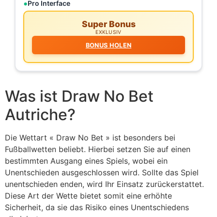
Pro Interface
Super Bonus
EXKLUSIV
BONUS HOLEN
Was ist Draw No Bet
Autriche?
Die Wettart « Draw No Bet » ist besonders bei
Fußballwetten beliebt. Hierbei setzen Sie auf einen
bestimmten Ausgang eines Spiels, wobei ein
Unentschieden ausgeschlossen wird. Sollte das Spiel
unentschieden enden, wird Ihr Einsatz zurückerstattet.
Diese Art der Wette bietet somit eine erhöhte
Sicherheit, da sie das Risiko eines Unentschiedens