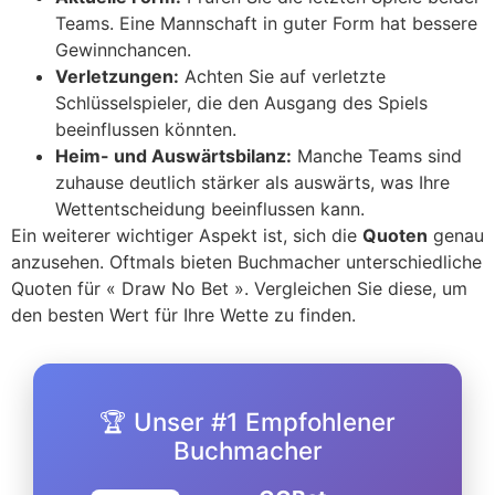
Teams. Eine Mannschaft in guter Form hat bessere
Gewinnchancen.
Verletzungen:
Achten Sie auf verletzte
Schlüsselspieler, die den Ausgang des Spiels
beeinflussen könnten.
Heim- und Auswärtsbilanz:
Manche Teams sind
zuhause deutlich stärker als auswärts, was Ihre
Wettentscheidung beeinflussen kann.
Ein weiterer wichtiger Aspekt ist, sich die
Quoten
genau
anzusehen. Oftmals bieten Buchmacher unterschiedliche
Quoten für « Draw No Bet ». Vergleichen Sie diese, um
den besten Wert für Ihre Wette zu finden.
🏆 Unser #1 Empfohlener
Buchmacher