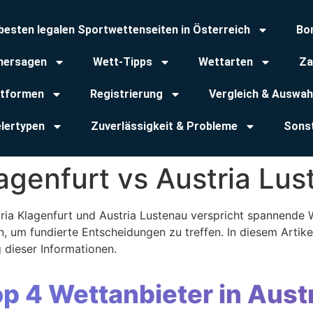
 besten legalen Sportwettenseiten in Österreich
Bo
hersagen
Wett-Tipps
Wettarten
Za
ttformen
Registrierung
Vergleich & Auswah
elertypen
Zuverlässigkeit & Probleme
Sons
agenfurt vs Austria Lu
a Klagenfurt und Austria Lustenau verspricht spannende 
n, um fundierte Entscheidungen zu treffen. In diesem Artike
 dieser Informationen.
p 4 Wettanbieter in Aust