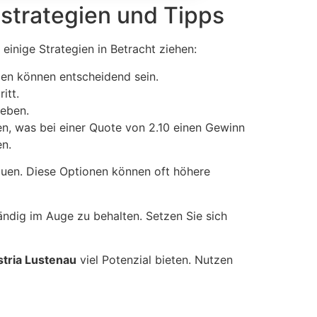
tstrategien und Tipps
einige Strategien in Betracht ziehen:
gen können entscheidend sein.
itt.
geben.
n, was bei einer Quote von 2.10 einen Gewinn
en.
uen. Diese Optionen können oft höhere
ndig im Auge zu behalten. Setzen Sie sich
stria Lustenau
viel Potenzial bieten. Nutzen