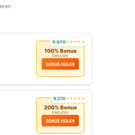
eren
9.4/10
★★★★★
100% Bonus
EXKLUSIV
BONUS HOLEN
9.1/10
★★★★★
200% Bonus
EXKLUSIV
g
BONUS HOLEN