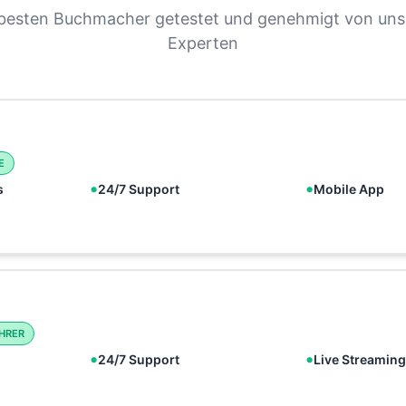
 besten Buchmacher getestet und genehmigt von uns
Experten
E
s
24/7 Support
Mobile App
HRER
24/7 Support
Live Streamin