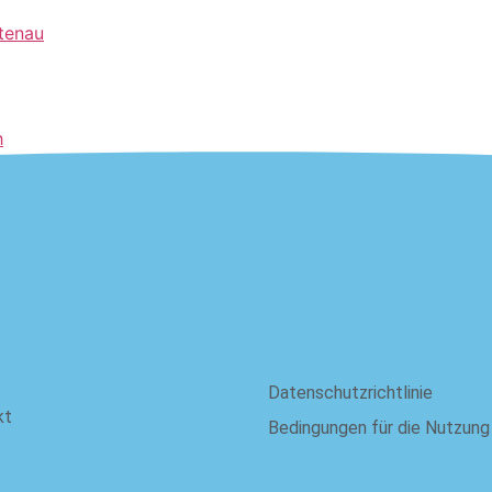
stenau
h
er uns
Rechtliches
Datenschutzrichtlinie
kt
Bedingungen für die Nutzung