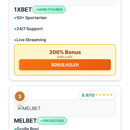
1XBET
MARKTFÜHRER
50+ Sportarten
24/7 Support
Live Streaming
200% Bonus
EXKLUSIV
BONUS HOLEN
8.9/10
★★★★★
3
MELBET
GROSSZÜGIG
Große Boni