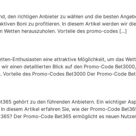
dend, den richtigen Anbieter zu wählen und die besten Ang
aktiven Boni zu profitieren. In diesem Artikel werden wir 
en Wetten herauszuholen. Vorteile des promo-codes […]
ten-Enthusiasten eine attraktive Möglichkeit, um das Wett
 wir einen detaillierten Blick auf den Promo-Code Bet3000, 
rn. Vorteile des Promo-Codes Bet3000 Der Promo-Code Bet
t365 gehört zu den führenden Anbietern. Ein wichtiger As
. In diesem Artikel erfahren Sie, wie der Promo-Code Bet365
t365? Der Promo-Code Bet365 ermöglicht es neuen Nutzern