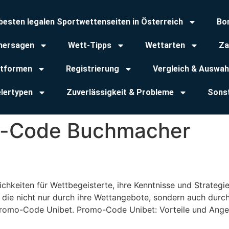
 besten legalen Sportwettenseiten in Österreich
Bo
hersagen
Wett-Tipps
Wettarten
Za
ttformen
Registrierung
Vergleich & Auswah
elertypen
Zuverlässigkeit & Probleme
Sons
-Code Buchmacher
chkeiten für Wettbegeisterte, ihre Kenntnisse und Strategie
m, die nicht nur durch ihre Wettangebote, sondern auch durc
en Promo-Code Unibet. Promo-Code Unibet: Vorteile und An