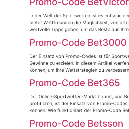
Promo-Code BetVictor
In der Welt der Sportwetten ist es entschei
bietet Wettfreunden die Möglichkeit, von attr
wertvolle Tipps geben, um das Beste aus Ihr
Promo-Code Bet3000
Der Einsatz von Promo-Codes ist für Sportwet
Gewinne zu erzielen. In diesem Artikel werfen
können, um Ihre Wettstrategien zu verbesse
Promo-Code Bet365
Der Online-Sportwetten-Markt boomt, und Be
profitieren, ist der Einsatz von Promo-Codes
können. Wie funktioniert der Promo-Code Be
Promo-Code Betsson