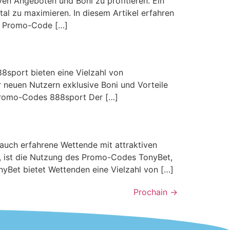
ven Angeboten und Boni zu profitieren. Ein
al zu maximieren. In diesem Artikel erfahren
er Promo-Code […]
8sport bieten eine Vielzahl von
r neuen Nutzern exklusive Boni und Vorteile
s Promo-Codes 888sport Der […]
 auch erfahrene Wettende mit attraktiven
, ist die Nutzung des Promo-Codes TonyBet,
yBet bietet Wettenden eine Vielzahl von […]
Prochain
→