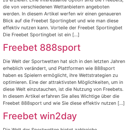
die von verschiedenen Wettanbietern angeboten
werden. In diesem Artikel werfen wir einen genaueren
Blick auf die Freebet Sportingbet und wie man diese
effektiv nutzen kann. Vorteile der Freebet Sportingbet
Die Freebet Sportingbet ist ein […]
Freebet 888sport
Die Welt der Sportwetten hat sich in den letzten Jahren
erheblich verändert, und Plattformen wie 888sport
haben es Spielern ermöglicht, ihre Wettstrategien zu
optimieren. Eine der attraktivsten Möglichkeiten, um in
diese Welt einzutauchen, ist die Nutzung von Freebets.
In diesem Artikel erfahren Sie alles Wichtige über die
Freebet 888sport und wie Sie diese effektiv nutzen […]
Freebet win2day
Die Welt der Sportwetten bietet zahlreiche