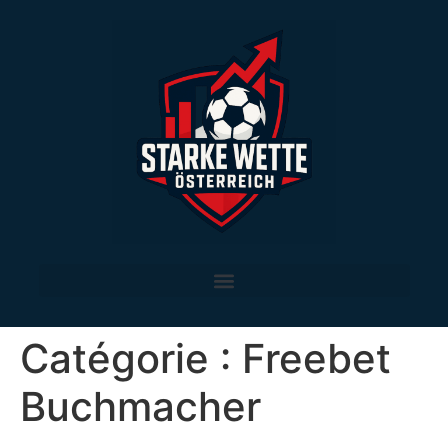
Catégorie :
Freebet
Buchmacher