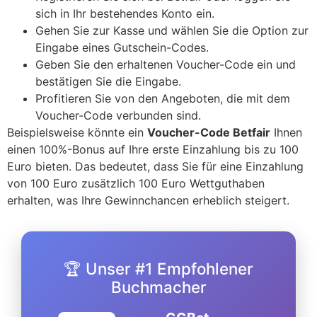
sich in Ihr bestehendes Konto ein.
Gehen Sie zur Kasse und wählen Sie die Option zur
Eingabe eines Gutschein-Codes.
Geben Sie den erhaltenen Voucher-Code ein und
bestätigen Sie die Eingabe.
Profitieren Sie von den Angeboten, die mit dem
Voucher-Code verbunden sind.
Beispielsweise könnte ein
Voucher-Code Betfair
Ihnen
einen 100%-Bonus auf Ihre erste Einzahlung bis zu 100
Euro bieten. Das bedeutet, dass Sie für eine Einzahlung
von 100 Euro zusätzlich 100 Euro Wettguthaben
erhalten, was Ihre Gewinnchancen erheblich steigert.
🏆 Unser #1 Empfohlener
Buchmacher