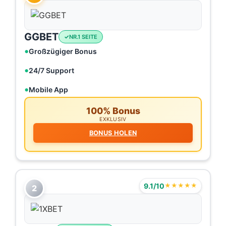
GGBET
NR.1 SEITE
Großzügiger Bonus
24/7 Support
Mobile App
100% Bonus
EXKLUSIV
BONUS HOLEN
9.1/10
★★★★★
2