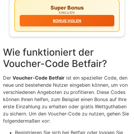
Super Bonus
EXKLUSIV
BONUS HOLEN
Wie funktioniert der
Voucher-Code Betfair?
Der
Voucher-Code Betfair
ist ein spezieller Code, den
neue und bestehende Nutzer eingeben können, um von
verschiedenen Angeboten zu profitieren. Diese Codes
können Ihnen helfen, zum Beispiel einen Bonus auf Ihre
erste Einzahlung zu erhalten oder gratis Wettguthaben
zu sichern. Um den Voucher-Code zu nutzen, gehen Sie
folgendermaßen vor:
Registrieren Sie sich bei Betfair oder loggen Sie