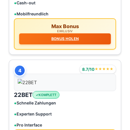
Cash-out
Mobilfreundlich
Max Bonus
EXKLUSIV
BONUS HOLEN
8.7/10
★★★★★
4
22BET
KOMPLETT
Schnelle Zahlungen
Experten Support
Pro Interface