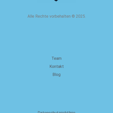
Alle Rechte vorbehalten
©
2025.
über uns
Team
Kontakt
Blog
Rechtliches
Datenschutzrichtlinie