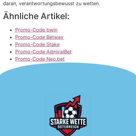
daran, verantwortungsbewusst zu wetten.
Ähnliche Artikel:
Promo-Code bwin
Promo-Code Betway
Promo-Code Stake
Promo-Code AdmiralBet
Promo-Code Neo.bet