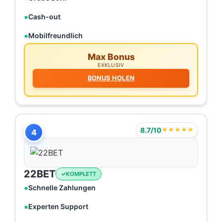
Cash-out
Mobilfreundlich
Max Bonus
EXKLUSIV
BONUS HOLEN
8.7/10
★★★★★
4
22BET
KOMPLETT
Schnelle Zahlungen
Experten Support