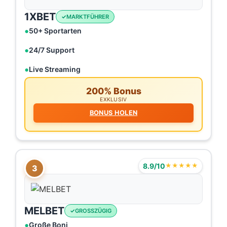
1XBET
MARKTFÜHRER
50+ Sportarten
24/7 Support
Live Streaming
200% Bonus
EXKLUSIV
BONUS HOLEN
8.9/10
★★★★★
3
MELBET
GROSSZÜGIG
Große Boni