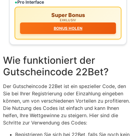
Pro Interface
Super Bonus
EXKLUSIV
BONUS HOLEN
Wie funktioniert der
Gutscheincode 22Bet?
Der Gutscheincode 22Bet ist ein spezieller Code, den
Sie bei Ihrer Registrierung oder Einzahlung eingeben
können, um von verschiedenen Vorteilen zu profitieren.
Die Nutzung des Codes ist einfach und kann Ihnen
helfen, Ihre Wettgewinne zu steigern. Hier sind die
Schritte zur Verwendung des Codes:
Registrieren Sie sich bei 22Bet, falls Sie noch kein