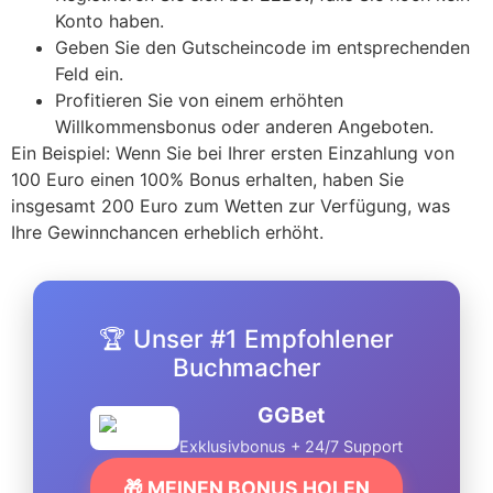
Konto haben.
Geben Sie den Gutscheincode im entsprechenden
Feld ein.
Profitieren Sie von einem erhöhten
Willkommensbonus oder anderen Angeboten.
Ein Beispiel: Wenn Sie bei Ihrer ersten Einzahlung von
100 Euro einen 100% Bonus erhalten, haben Sie
insgesamt 200 Euro zum Wetten zur Verfügung, was
Ihre Gewinnchancen erheblich erhöht.
🏆 Unser #1 Empfohlener
Buchmacher
GGBet
Exklusivbonus + 24/7 Support
🎁 MEINEN BONUS HOLEN