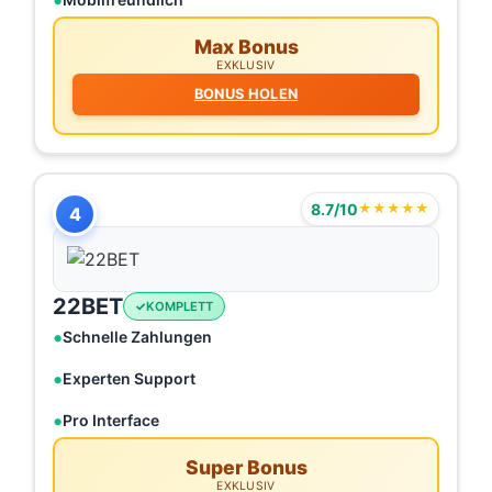
Max Bonus
EXKLUSIV
BONUS HOLEN
8.7/10
★★★★★
4
22BET
KOMPLETT
Schnelle Zahlungen
Experten Support
Pro Interface
Super Bonus
EXKLUSIV