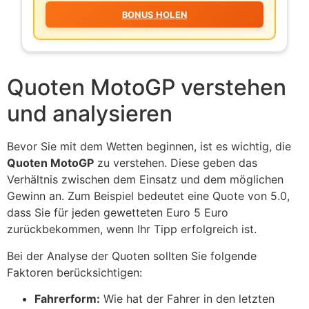
BONUS HOLEN
Quoten MotoGP verstehen
und analysieren
Bevor Sie mit dem Wetten beginnen, ist es wichtig, die
Quoten MotoGP
zu verstehen. Diese geben das
Verhältnis zwischen dem Einsatz und dem möglichen
Gewinn an. Zum Beispiel bedeutet eine Quote von 5.0,
dass Sie für jeden gewetteten Euro 5 Euro
zurückbekommen, wenn Ihr Tipp erfolgreich ist.
Bei der Analyse der Quoten sollten Sie folgende
Faktoren berücksichtigen:
Fahrerform:
Wie hat der Fahrer in den letzten