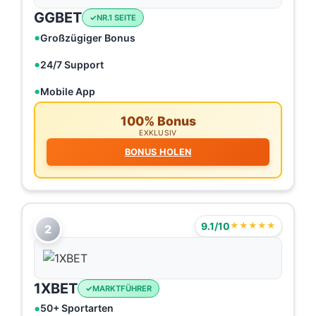
GGBET
NR.1 SEITE
Großzügiger Bonus
24/7 Support
Mobile App
100% Bonus
EXKLUSIV
BONUS HOLEN
9.1/10
★★★★★
2
1XBET
MARKTFÜHRER
50+ Sportarten