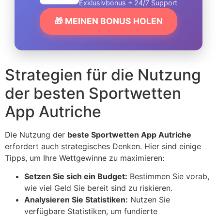
Exklusivbonus + 24/7 Support
🎁 MEINEN BONUS HOLEN
Strategien für die Nutzung
der besten Sportwetten
App Autriche
Die Nutzung der
beste Sportwetten App Autriche
erfordert auch strategisches Denken. Hier sind einige
Tipps, um Ihre Wettgewinne zu maximieren:
Setzen Sie sich ein Budget:
Bestimmen Sie vorab,
wie viel Geld Sie bereit sind zu riskieren.
Analysieren Sie Statistiken:
Nutzen Sie
verfügbare Statistiken, um fundierte