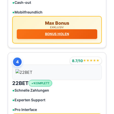
Cash-out
Mobilfreundlich
Max Bonus
EXKLUSIV
BONUS HOLEN
8.7/10
★★★★★
4
22BET
KOMPLETT
Schnelle Zahlungen
Experten Support
Pro Interface