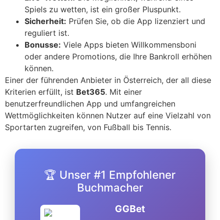
Spiels zu wetten, ist ein großer Pluspunkt.
Sicherheit:
Prüfen Sie, ob die App lizenziert und
reguliert ist.
Bonusse:
Viele Apps bieten Willkommensboni
oder andere Promotions, die Ihre Bankroll erhöhen
können.
Einer der führenden Anbieter in Österreich, der all diese
Kriterien erfüllt, ist
Bet365
. Mit einer
benutzerfreundlichen App und umfangreichen
Wettmöglichkeiten können Nutzer auf eine Vielzahl von
Sportarten zugreifen, von Fußball bis Tennis.
🏆 Unser #1 Empfohlener
Buchmacher
GGBet