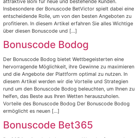
attraktive Boni für neue und bestehende Kunden.
Insbesondere der Bonuscode BetVictor spielt dabei eine
entscheidende Rolle, um von den besten Angeboten zu
profitieren. In diesem Artikel erfahren Sie alles Wichtige
über diesen Bonuscode und […]
Bonuscode Bodog
Der Bonuscode Bodog bietet Wettbegeisterten eine
hervorragende Möglichkeit, ihre Gewinne zu maximieren
und die Angebote der Plattform optimal zu nutzen. In
diesem Artikel werden wir die Vorteile und Strategien
rund um den Bonuscode Bodog beleuchten, um Ihnen zu
helfen, das Beste aus Ihren Wetten herauszuholen.
Vorteile des Bonuscode Bodog Der Bonuscode Bodog
ermöglicht es neuen […]
Bonuscode Bet365