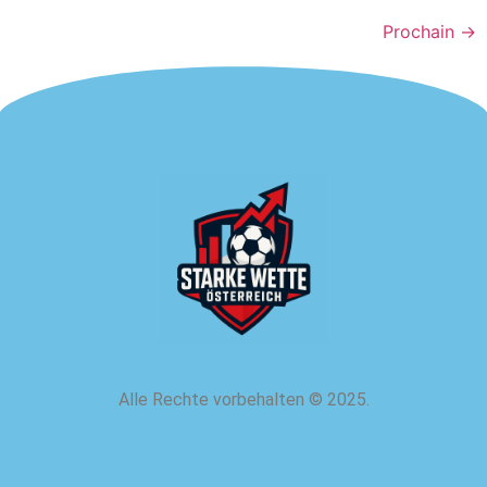
Prochain
→
Alle Rechte vorbehalten
©
2025.