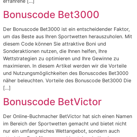
erfahrene […]
Bonuscode Bet3000
Der Bonuscode Bet3000 ist ein entscheidender Faktor,
um das Beste aus Ihren Sportwetten herauszuholen. Mit
diesem Code können Sie attraktive Boni und
Sonderaktionen nutzen, die Ihnen helfen, Ihre
Wettstrategien zu optimieren und Ihre Gewinne zu
maximieren. In diesem Artikel werden wir die Vorteile
und Nutzungsmöglichkeiten des Bonuscodes Bet3000
näher beleuchten. Vorteile des Bonuscode Bet3000 Die
[…]
Bonuscode BetVictor
Der Online-Buchmacher BetVictor hat sich einen Namen
im Bereich der Sportwetten gemacht und bietet nicht
nur ein umfangreiches Wettangebot, sondern auch