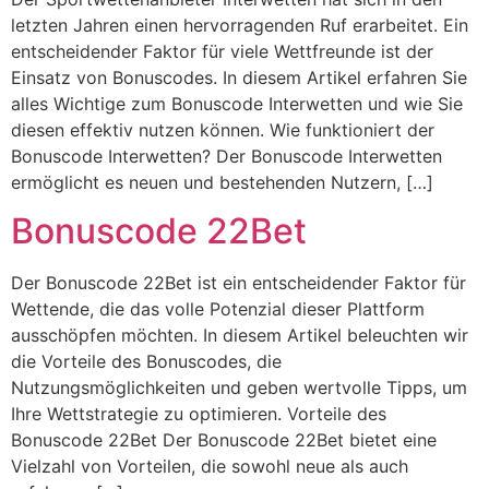
letzten Jahren einen hervorragenden Ruf erarbeitet. Ein
entscheidender Faktor für viele Wettfreunde ist der
Einsatz von Bonuscodes. In diesem Artikel erfahren Sie
alles Wichtige zum Bonuscode Interwetten und wie Sie
diesen effektiv nutzen können. Wie funktioniert der
Bonuscode Interwetten? Der Bonuscode Interwetten
ermöglicht es neuen und bestehenden Nutzern, […]
Bonuscode 22Bet
Der Bonuscode 22Bet ist ein entscheidender Faktor für
Wettende, die das volle Potenzial dieser Plattform
ausschöpfen möchten. In diesem Artikel beleuchten wir
die Vorteile des Bonuscodes, die
Nutzungsmöglichkeiten und geben wertvolle Tipps, um
Ihre Wettstrategie zu optimieren. Vorteile des
Bonuscode 22Bet Der Bonuscode 22Bet bietet eine
Vielzahl von Vorteilen, die sowohl neue als auch