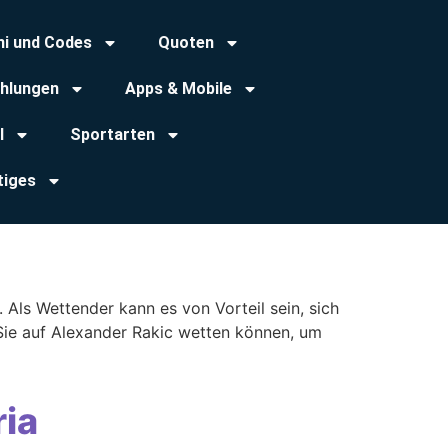
ni und Codes
Quoten
hlungen
Apps & Mobile
l
Sportarten
tiges
Als Wettender kann es von Vorteil sein, sich
 Sie auf Alexander Rakic wetten können, um
ria