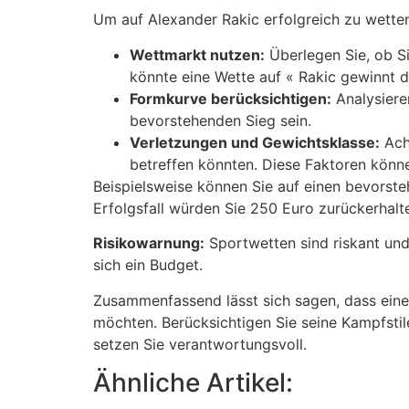
Um auf Alexander Rakic erfolgreich zu wetten, 
Wettmarkt nutzen:
Überlegen Sie, ob S
könnte eine Wette auf « Rakic gewinnt d
Formkurve berücksichtigen:
Analysieren
bevorstehenden Sieg sein.
Verletzungen und Gewichtsklasse:
Ach
betreffen könnten. Diese Faktoren kön
Beispielsweise können Sie auf einen bevorste
Erfolgsfall würden Sie 250 Euro zurückerhalt
Risikowarnung:
Sportwetten sind riskant und 
sich ein Budget.
Zusammenfassend lässt sich sagen, dass eine
möchten. Berücksichtigen Sie seine Kampfstile
setzen Sie verantwortungsvoll.
Ähnliche Artikel: