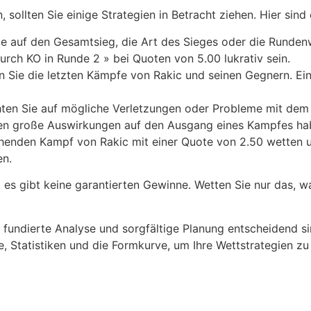
sollten Sie einige Strategien in Betracht ziehen. Hier sind e
ie auf den Gesamtsieg, die Art des Sieges oder die Runden
urch KO in Runde 2 » bei Quoten von 5.00 lukrativ sein.
 Sie die letzten Kämpfe von Rakic und seinen Gegnern. Eine
ten Sie auf mögliche Verletzungen oder Probleme mit dem 
nen große Auswirkungen auf den Ausgang eines Kampfes ha
henden Kampf von Rakic mit einer Quote von 2.50 wetten un
en.
es gibt keine garantierten Gewinne. Wetten Sie nur das, was
 fundierte Analyse und sorgfältige Planung entscheidend s
, Statistiken und die Formkurve, um Ihre Wettstrategien zu