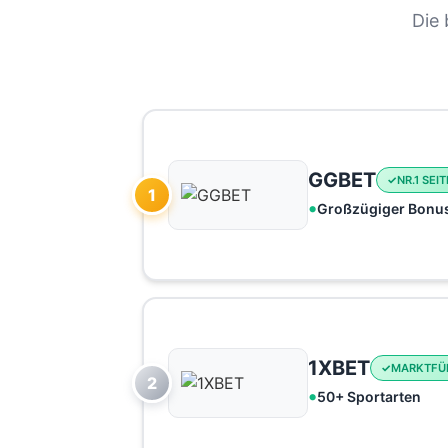
Die
GGBET
NR.1 SEIT
1
Großzügiger Bonu
1XBET
MARKTFÜ
2
50+ Sportarten