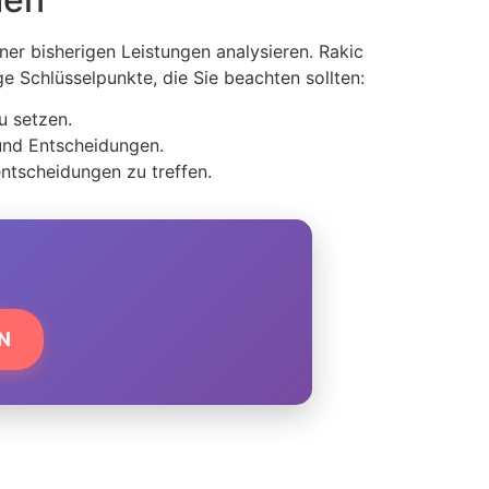
ner bisherigen Leistungen analysieren. Rakic
ge Schlüsselpunkte, die Sie beachten sollten:
u setzen.
und Entscheidungen.
ntscheidungen zu treffen.
N