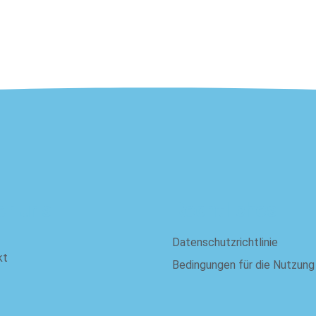
er uns
Rechtliches
Datenschutzrichtlinie
kt
Bedingungen für die Nutzung