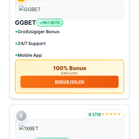
GGBET
NR.1 SEITE
Großzügiger Bonus
24/7 Support
Mobile App
100% Bonus
EXKLUSIV
BONUS HOLEN
9.1/10
★★★★★
2