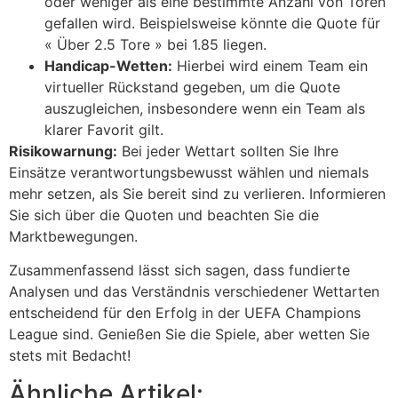
oder weniger als eine bestimmte Anzahl von Toren
gefallen wird. Beispielsweise könnte die Quote für
« Über 2.5 Tore » bei 1.85 liegen.
Handicap-Wetten:
Hierbei wird einem Team ein
virtueller Rückstand gegeben, um die Quote
auszugleichen, insbesondere wenn ein Team als
klarer Favorit gilt.
Risikowarnung:
Bei jeder Wettart sollten Sie Ihre
Einsätze verantwortungsbewusst wählen und niemals
mehr setzen, als Sie bereit sind zu verlieren. Informieren
Sie sich über die Quoten und beachten Sie die
Marktbewegungen.
Zusammenfassend lässt sich sagen, dass fundierte
Analysen und das Verständnis verschiedener Wettarten
entscheidend für den Erfolg in der UEFA Champions
League sind. Genießen Sie die Spiele, aber wetten Sie
stets mit Bedacht!
Ähnliche Artikel: