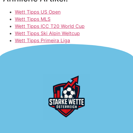
Wett Tipps US Open
Wett Tipps MLS
Wett Tipps ICC T20 World Cup
Wett Tipps Ski Alpin Weltcup
Wett Tipps Primeira Liga