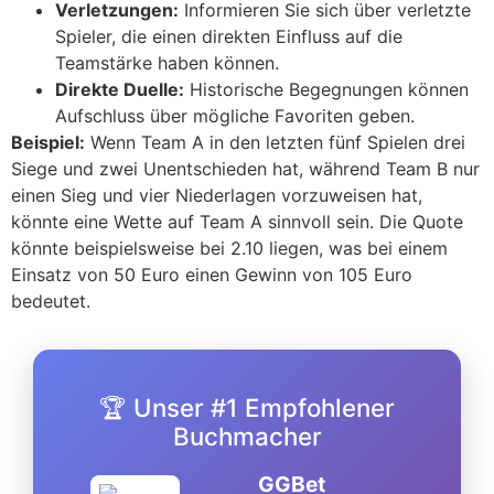
Verletzungen:
Informieren Sie sich über verletzte
Spieler, die einen direkten Einfluss auf die
Teamstärke haben können.
Direkte Duelle:
Historische Begegnungen können
Aufschluss über mögliche Favoriten geben.
Beispiel:
Wenn Team A in den letzten fünf Spielen drei
Siege und zwei Unentschieden hat, während Team B nur
einen Sieg und vier Niederlagen vorzuweisen hat,
könnte eine Wette auf Team A sinnvoll sein. Die Quote
könnte beispielsweise bei 2.10 liegen, was bei einem
Einsatz von 50 Euro einen Gewinn von 105 Euro
bedeutet.
🏆 Unser #1 Empfohlener
Buchmacher
GGBet