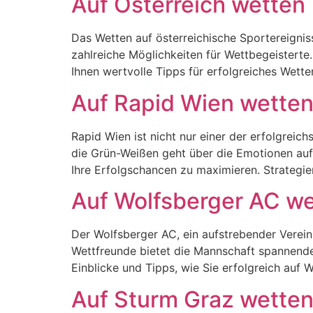
Auf Österreich wetten
Das Wetten auf österreichische Sportereignisse
zahlreiche Möglichkeiten für Wettbegeisterte.
Ihnen wertvolle Tipps für erfolgreiches Wette
Auf Rapid Wien wette
Rapid Wien ist nicht nur einer der erfolgreich
die Grün-Weißen geht über die Emotionen auf 
Ihre Erfolgschancen zu maximieren. Strategie
Auf Wolfsberger AC w
Der Wolfsberger AC, ein aufstrebender Verein 
Wettfreunde bietet die Mannschaft spannende 
Einblicke und Tipps, wie Sie erfolgreich auf
Auf Sturm Graz wette