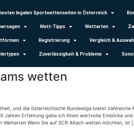
 besten legalen Sportwettenseiten in Österreich
Bo
hersagen
Wett-Tipps
Wettarten
Za
ttformen
Registrierung
Vergleich & Auswah
elertypen
Zuverlässigkeit & Probleme
Sons
eams wetten
heit, und die österreichische Bundesliga bietet zahlreich
10 Jahren Erfahrung gebe ich Ihnen wertvolle Einblicke und
en Wettarten Wenn Sie auf SCR Altach wetten möchten, ist 