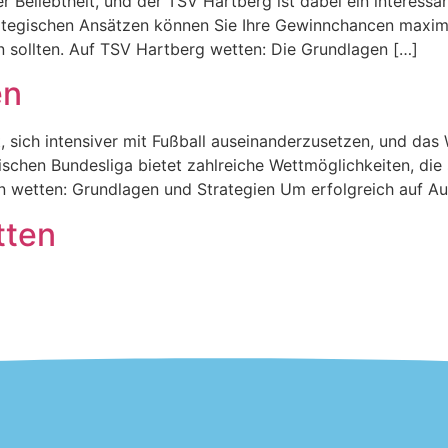
r Beliebtheit, und der TSV Hartberg ist dabei ein interessa
ategischen Ansätzen können Sie Ihre Gewinnchancen maximie
 sollten. Auf TSV Hartberg wetten: Die Grundlagen […]
en
 sich intensiver mit Fußball auseinanderzusetzen, und das 
hischen Bundesliga bietet zahlreiche Wettmöglichkeiten, die
n wetten: Grundlagen und Strategien Um erfolgreich auf Aus
tten