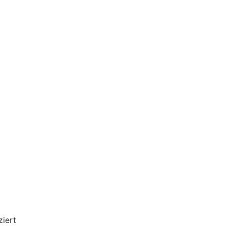
ziert