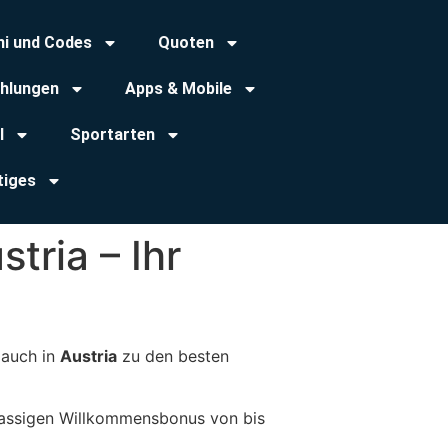
ni und Codes
Quoten
hlungen
Apps & Mobile
l
Sportarten
tiges
tria – Ihr
 auch in
Austria
zu den besten
klassigen Willkommensbonus von bis