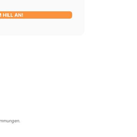
 HILL AN!
timmungen.