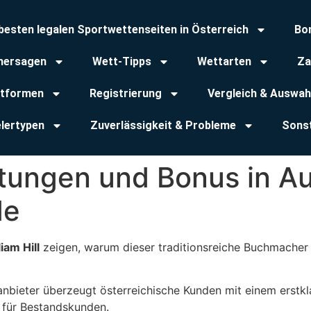
 besten legalen Sportwettenseiten in Österreich
Bo
hersagen
Wett-Tipps
Wettarten
Za
ttformen
Registrierung
Vergleich & Auswah
elertypen
Zuverlässigkeit & Probleme
Sons
tungen und Bonus in Aus
de
am Hill
zeigen, warum dieser traditionsreiche Buchmacher
anbieter überzeugt österreichische Kunden mit einem erst
 für Bestandskunden.