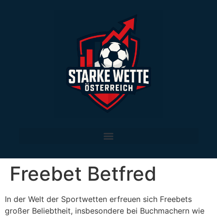
Freebet Betfred
In der Welt der Sportwetten erfreuen sich Freebets
großer Beliebtheit, insbesondere bei Buchmachern wie