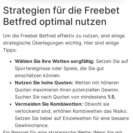
Strategien für die Freebet
Betfred optimal nutzen
Um die Freebet Betfred effektiv zu nutzen, sind einige
strategische Überlegungen wichtig. Hier sind einige
Tipps:
Wählen Sie Ihre Wetten sorgfältig:
Setzen Sie auf
Sportereignisse oder Spiele, die Sie gut
einschätzen können.
Nutzen Sie hohe Quoten:
Wetten mit höheren
Quoten maximieren Ihren potenziellen Gewinn.
Suchen Sie nach Quoten von mindestens
1.5
.
Vermeiden Sie Kombiwetten:
Obwohl sie
verlockend sind, erhöhen Kombiwetten das Risiko.
Setzen Sie lieber auf Einzelwetten für eine bessere
Gewinnchance.
Ein Beispiel für eine strategische Wette: Wenn Sie mit