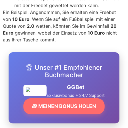
mit der Freebet gewettet werden kann.
Ein Beispiel: Angenommen, Sie erhalten eine Freebet
von
10 Euro
. Wenn Sie auf ein Fußballspiel mit einer
Quote von
2.0
wetten, könnten Sie im Gewinnfall
20
Euro
gewinnen, wobei der Einsatz von
10 Euro
nicht
aus Ihrer Tasche kommt.
🏆 Unser #1 Empfohlener
Buchmacher
GGBet
Exklusivbonus + 24/7 Support
🎁 MEINEN BONUS HOLEN