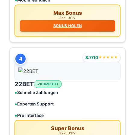
Max Bonus
EXKLUSIV
BONUS HOLEN
8.7/10
★★★★★
4
22BET
KOMPLETT
Schnelle Zahlungen
Experten Support
Pro Interface
Super Bonus
EXKLUSIV