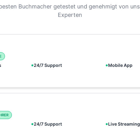
 besten Buchmacher getestet und genehmigt von uns
Experten
E
s
24/7 Support
Mobile App
HRER
24/7 Support
Live Streamin