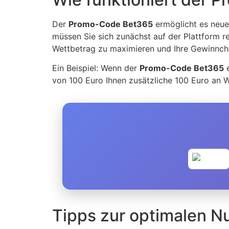
Der
Promo-Code Bet365
ermöglicht es neuen
müssen Sie sich zunächst auf der Plattform 
Wettbetrag zu maximieren und Ihre Gewinnch
Ein Beispiel: Wenn der
Promo-Code Bet365
e
von 100 Euro Ihnen zusätzliche 100 Euro an W
Tipps zur optimalen 