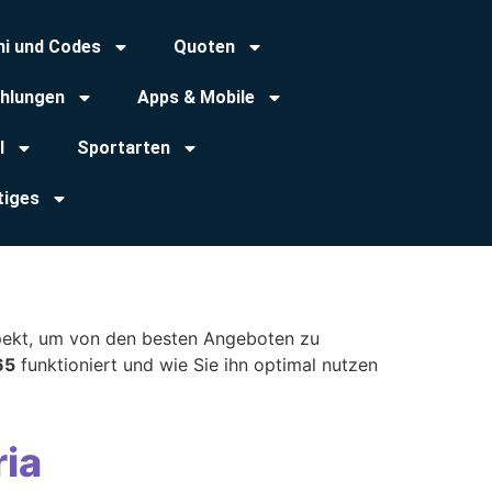
ni und Codes
Quoten
hlungen
Apps & Mobile
l
Sportarten
tiges
pekt, um von den besten Angeboten zu
65
funktioniert und wie Sie ihn optimal nutzen
ria