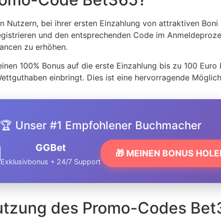
 Nutzern, bei ihrer ersten Einzahlung von attraktiven Bon
registrieren und den entsprechenden Code im Anmeldeprozes
ancen zu erhöhen.
inen 100% Bonus auf die erste Einzahlung bis zu 100 Euro b
ettguthaben einbringt. Dies ist eine hervorragende Möglichk
🏆 Unser #1 Empfohlener Buchmacher
GGBet
🎁 MEINEN BONUS HOLE
Exklusivbonus + 24/7 Support
Nutzung des Promo-Codes Be