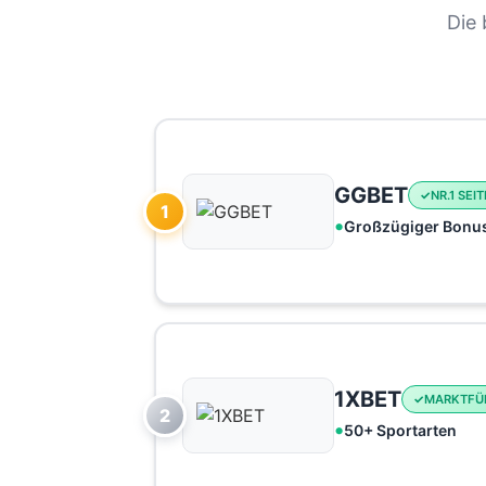
Die
GGBET
NR.1 SEIT
1
Großzügiger Bonu
1XBET
MARKTFÜ
2
50+ Sportarten