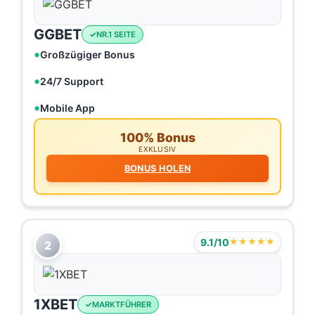
GGBET
NR.1 SEITE
Großzügiger Bonus
24/7 Support
Mobile App
100% Bonus
EXKLUSIV
BONUS HOLEN
9.1/10
★★★★★
2
1XBET
MARKTFÜHRER