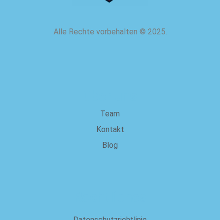
Alle Rechte vorbehalten
©
2025.
über uns
Team
Kontakt
Blog
Rechtliches
Datenschutzrichtlinie