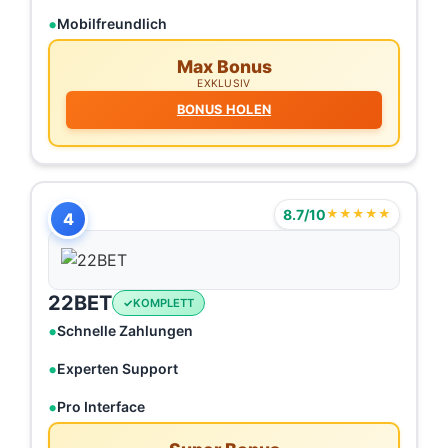
Mobilfreundlich
Max Bonus
EXKLUSIV
BONUS HOLEN
8.7/10
★★★★★
4
22BET
KOMPLETT
Schnelle Zahlungen
Experten Support
Pro Interface