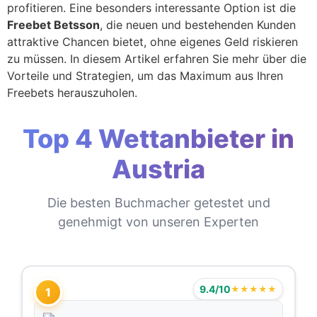
profitieren. Eine besonders interessante Option ist die
Freebet Betsson
, die neuen und bestehenden Kunden
attraktive Chancen bietet, ohne eigenes Geld riskieren
zu müssen. In diesem Artikel erfahren Sie mehr über die
Vorteile und Strategien, um das Maximum aus Ihren
Freebets herauszuholen.
Top 4 Wettanbieter in
Austria
Die besten Buchmacher getestet und
genehmigt von unseren Experten
9.4/10
★★★★★
1