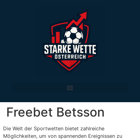
Freebet Betsson
Die Welt der Sportwetten bietet zahlreiche
Möglichkeiten, um von spannenden Ereignissen zu