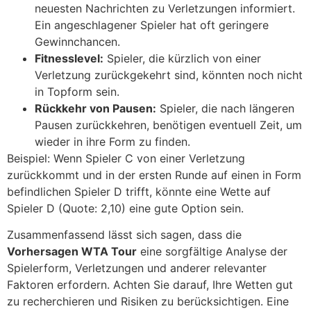
neuesten Nachrichten zu Verletzungen informiert.
Ein angeschlagener Spieler hat oft geringere
Gewinnchancen.
Fitnesslevel:
Spieler, die kürzlich von einer
Verletzung zurückgekehrt sind, könnten noch nicht
in Topform sein.
Rückkehr von Pausen:
Spieler, die nach längeren
Pausen zurückkehren, benötigen eventuell Zeit, um
wieder in ihre Form zu finden.
Beispiel: Wenn Spieler C von einer Verletzung
zurückkommt und in der ersten Runde auf einen in Form
befindlichen Spieler D trifft, könnte eine Wette auf
Spieler D (Quote: 2,10) eine gute Option sein.
Zusammenfassend lässt sich sagen, dass die
Vorhersagen WTA Tour
eine sorgfältige Analyse der
Spielerform, Verletzungen und anderer relevanter
Faktoren erfordern. Achten Sie darauf, Ihre Wetten gut
zu recherchieren und Risiken zu berücksichtigen. Eine