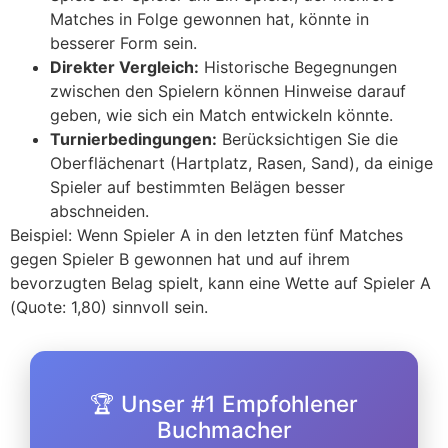
Matches in Folge gewonnen hat, könnte in
besserer Form sein.
Direkter Vergleich:
Historische Begegnungen
zwischen den Spielern können Hinweise darauf
geben, wie sich ein Match entwickeln könnte.
Turnierbedingungen:
Berücksichtigen Sie die
Oberflächenart (Hartplatz, Rasen, Sand), da einige
Spieler auf bestimmten Belägen besser
abschneiden.
Beispiel: Wenn Spieler A in den letzten fünf Matches
gegen Spieler B gewonnen hat und auf ihrem
bevorzugten Belag spielt, kann eine Wette auf Spieler A
(Quote: 1,80) sinnvoll sein.
🏆 Unser #1 Empfohlener
Buchmacher