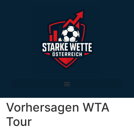
Vorhersagen WTA
Tour