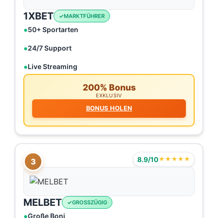
1XBET
MARKTFÜHRER
50+ Sportarten
24/7 Support
Live Streaming
200% Bonus
EXKLUSIV
BONUS HOLEN
8.9/10
★★★★★
3
MELBET
GROSSZÜGIG
Große Boni