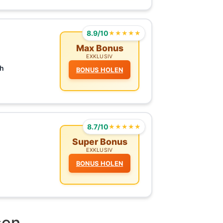
8.9/10
★★★★★
Max Bonus
EXKLUSIV
ch
BONUS HOLEN
8.7/10
★★★★★
Super Bonus
EXKLUSIV
BONUS HOLEN
sen