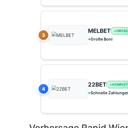
MELBET
GROSSZ
3
Große Boni
22BET
KOMPLET
4
Schnelle Zahlunge
Vorhersage Rapid Wien