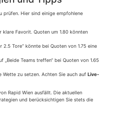
 prüfen. Hier sind einige empfohlene
r klare Favorit. Quoten um 1.80 könnten
r 2.5 Tore“ könnte bei Quoten von 1.75 eine
f „Beide Teams treffen“ bei Quoten von 1.65
e Wette zu setzen. Achten Sie auch auf
Live-
on Rapid Wien ausfällt. Die aktuellen
ategien und berücksichtigen Sie stets die