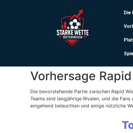
Die
Vor
Pla
Spi
Vorhersage Rapid
Die bevorstehende Partie zwischen Rapid Wien
Teams sind langjährige Rivalen, und die Fans
eingehend beleuchten und einige nützliche Wet
To