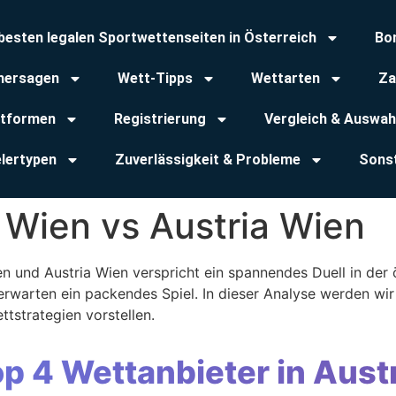
 besten legalen Sportwettenseiten in Österreich
Bo
hersagen
Wett-Tipps
Wettarten
Za
ttformen
Registrierung
Vergleich & Auswah
elertypen
Zuverlässigkeit & Probleme
Sons
 Wien vs Austria Wien
 und Austria Wien verspricht ein spannendes Duell in der 
 erwarten ein packendes Spiel. In dieser Analyse werden wi
tstrategien vorstellen.
p 4 Wettanbieter in Aust