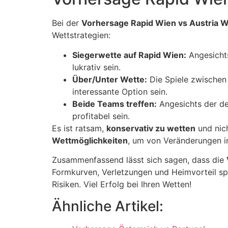
Bei der
Vorhersage Rapid Wien vs Austria 
Wettstrategien:
Siegerwette auf Rapid Wien:
Angesichts
lukrativ sein.
Über/Unter Wette:
Die Spiele zwischen 
interessante Option sein.
Beide Teams treffen:
Angesichts der de
profitabel sein.
Es ist ratsam,
konservativ zu wetten
und nic
Wettmöglichkeiten
, um von Veränderungen im
Zusammenfassend lässt sich sagen, dass die
Formkurven, Verletzungen und Heimvorteil spi
Risiken. Viel Erfolg bei Ihren Wetten!
Ähnliche Artikel: