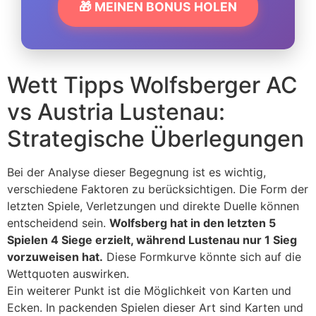
🎁 MEINEN BONUS HOLEN
Wett Tipps Wolfsberger AC
vs Austria Lustenau:
Strategische Überlegungen
Bei der Analyse dieser Begegnung ist es wichtig,
verschiedene Faktoren zu berücksichtigen. Die Form der
letzten Spiele, Verletzungen und direkte Duelle können
entscheidend sein.
Wolfsberg hat in den letzten 5
Spielen 4 Siege erzielt, während Lustenau nur 1 Sieg
vorzuweisen hat.
Diese Formkurve könnte sich auf die
Wettquoten auswirken.
Ein weiterer Punkt ist die Möglichkeit von Karten und
Ecken. In packenden Spielen dieser Art sind Karten und