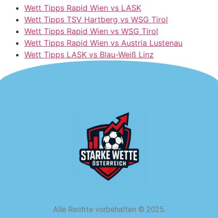
Wett Tipps Rapid Wien vs LASK
Wett Tipps TSV Hartberg vs WSG Tirol
Wett Tipps Rapid Wien vs WSG Tirol
Wett Tipps Rapid Wien vs Austria Lustenau
Wett Tipps LASK vs Blau-Weiß Linz
Alle Rechte vorbehalten
©
2025.