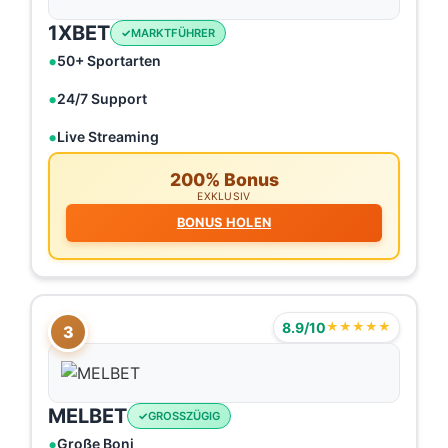
1XBET
MARKTFÜHRER
50+ Sportarten
24/7 Support
Live Streaming
200% Bonus
EXKLUSIV
BONUS HOLEN
8.9/10
★★★★★
3
MELBET
GROSSZÜGIG
Große Boni