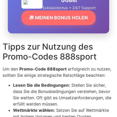
GGBet
Exklusivbonus + 24/7 Support
🎁 MEINEN BONUS HOLEN
Tipps zur Nutzung des
Promo-Codes 888sport
Um den
Promo-Code 888sport
erfolgreich zu nutzen,
sollten Sie einige strategische Ratschläge beachten:
Lesen Sie die Bedingungen:
Stellen Sie sicher,
dass Sie die Bonusbedingungen verstehen, bevor
Sie wetten. Oft gibt es Umsatzanforderungen, die
erfüllt werden müssen.
Wettmärkte wählen:
Setzen Sie auf Wettmärkte
mit hohem Volumen und besten Quoten.