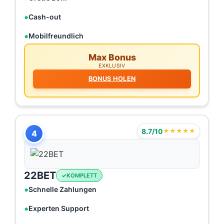
Cash-out
Mobilfreundlich
Max Bonus
EXKLUSIV
BONUS HOLEN
8.7/10
★★★★★
4
22BET
KOMPLETT
Schnelle Zahlungen
Experten Support