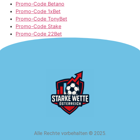
Promo-Code Betano
Promo-Code 1xBet
Promo-Code TonyBet
Promo-Code Stake
Promo-Code 22Bet
Alle Rechte vorbehalten
©
2025.