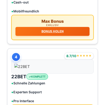
Cash-out
Mobilfreundlich
Max Bonus
EXKLUSIV
BONUS HOLEN
8.7/10
★★★★★
4
22BET
KOMPLETT
Schnelle Zahlungen
Experten Support
Pro Interface