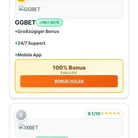
GGBET
NR.1 SEITE
Großzügiger Bonus
24/7 Support
Mobile App
100% Bonus
EXKLUSIV
BONUS HOLEN
9.1/10
★★★★★
2