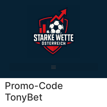
Promo-Code
TonyBet