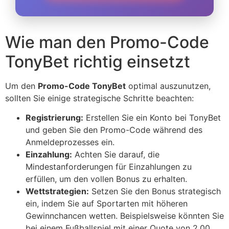
Wie man den Promo-Code
TonyBet richtig einsetzt
Um den
Promo-Code TonyBet
optimal auszunutzen,
sollten Sie einige strategische Schritte beachten:
Registrierung:
Erstellen Sie ein Konto bei TonyBet
und geben Sie den Promo-Code während des
Anmeldeprozesses ein.
Einzahlung:
Achten Sie darauf, die
Mindestanforderungen für Einzahlungen zu
erfüllen, um den vollen Bonus zu erhalten.
Wettstrategien:
Setzen Sie den Bonus strategisch
ein, indem Sie auf Sportarten mit höheren
Gewinnchancen wetten. Beispielsweise könnten Sie
bei einem Fußballspiel mit einer Quote von 2.00