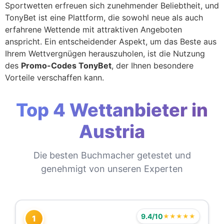
Sportwetten erfreuen sich zunehmender Beliebtheit, und
TonyBet ist eine Plattform, die sowohl neue als auch
erfahrene Wettende mit attraktiven Angeboten
anspricht. Ein entscheidender Aspekt, um das Beste aus
Ihrem Wettvergnügen herauszuholen, ist die Nutzung
des
Promo-Codes TonyBet
, der Ihnen besondere
Vorteile verschaffen kann.
Top 4 Wettanbieter in
Austria
Die besten Buchmacher getestet und
genehmigt von unseren Experten
9.4/10
★★★★★
1