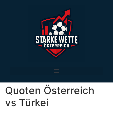
Quoten Österreich
vs Türkei