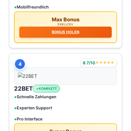
Mobilfreundlich
Max Bonus
EXKLUSIV
BONUS HOLEN
8.7/10
★★★★★
4
22BET
KOMPLETT
Schnelle Zahlungen
Experten Support
Pro Interface