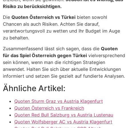
Risiko zu berücksichtigen.
Die
Quoten Österreich vs Türkei
bieten sowohl
Chancen als auch Risiken. Achten Sie darauf,
verantwortungsvoll zu wetten und Ihr Budget im Auge
zu behalten.
Zusammenfassend lässt sich sagen, dass die
Quoten
für das Spiel Österreich gegen Türkei
vielversprechend
sein können, wenn man die richtigen Strategien
anwendet. Halten Sie sich über aktuelle Entwicklungen
informiert und setzen Sie gezielt auf fundierte Analysen.
Ähnliche Artikel:
Quoten Sturm Graz vs Austria Klagenfurt
Quoten Österreich vs Frankreich
Quoten Red Bull Salzburg vs Austria Lustenau
Quoten Wolfsberger AC vs Austria Klagenfurt