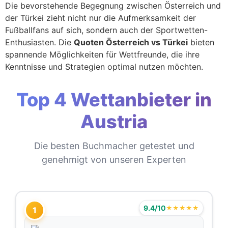
Die bevorstehende Begegnung zwischen Österreich und
der Türkei zieht nicht nur die Aufmerksamkeit der
Fußballfans auf sich, sondern auch der Sportwetten-
Enthusiasten. Die
Quoten Österreich vs Türkei
bieten
spannende Möglichkeiten für Wettfreunde, die ihre
Kenntnisse und Strategien optimal nutzen möchten.
Top 4 Wettanbieter in
Austria
Die besten Buchmacher getestet und
genehmigt von unseren Experten
9.4/10
★★★★★
1