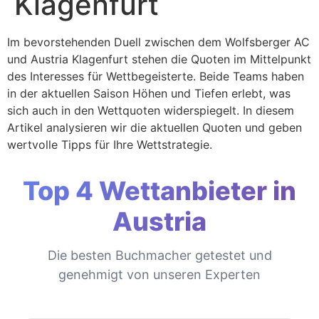
Klagenfurt
Im bevorstehenden Duell zwischen dem Wolfsberger AC
und Austria Klagenfurt stehen die Quoten im Mittelpunkt
des Interesses für Wettbegeisterte. Beide Teams haben
in der aktuellen Saison Höhen und Tiefen erlebt, was
sich auch in den Wettquoten widerspiegelt. In diesem
Artikel analysieren wir die aktuellen Quoten und geben
wertvolle Tipps für Ihre Wettstrategie.
Top 4 Wettanbieter in
Austria
Die besten Buchmacher getestet und
genehmigt von unseren Experten