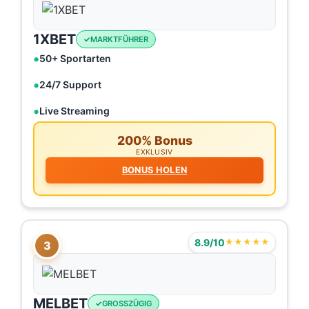
1XBET
MARKTFÜHRER
50+ Sportarten
24/7 Support
Live Streaming
200% Bonus
EXKLUSIV
BONUS HOLEN
8.9/10
★★★★★
3
MELBET
GROSSZÜGIG