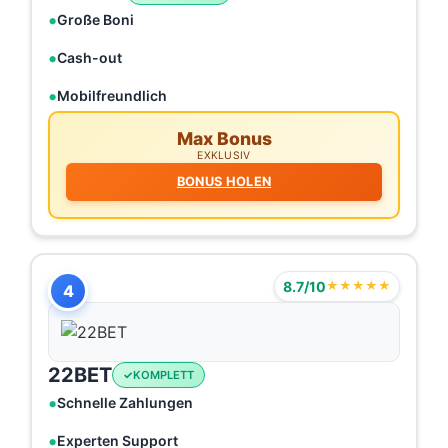
Große Boni
Cash-out
Mobilfreundlich
Max Bonus
EXKLUSIV
BONUS HOLEN
8.7/10
★★★★★
4
22BET
KOMPLETT
Schnelle Zahlungen
Experten Support