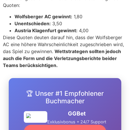
Quoten:
Wolfsberger AC gewinnt:
1,80
Unentschieden:
3,50
Austria Klagenfurt gewinnt:
4,00
Diese Quoten deuten darauf hin, dass der Wolfsberger
AC eine höhere Wahrscheinlichkeit zugeschrieben wird,
das Spiel zu gewinnen.
Wettstrategen sollten jedoch
auch die Form und die Verletzungsberichte beider
Teams berücksichtigen.
🏆 Unser #1 Empfohlener
Buchmacher
GGBet
Exklusivbonus + 24/7 Support