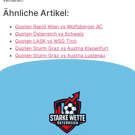
verlieren.
Ähnliche Artikel:
Quoten Rapid Wien vs Wolfsberger AC
Quoten Österreich vs Schweiz
Quoten LASK vs WSG Tirol
Quoten Sturm Graz vs Austria Klagenfurt
Quoten Sturm Graz vs Austria Lustenau