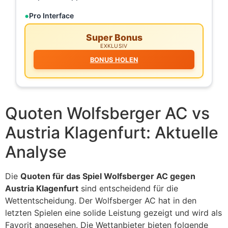
Pro Interface
Super Bonus
EXKLUSIV
BONUS HOLEN
Quoten Wolfsberger AC vs
Austria Klagenfurt: Aktuelle
Analyse
Die
Quoten für das Spiel Wolfsberger AC gegen
Austria Klagenfurt
sind entscheidend für die
Wettentscheidung. Der Wolfsberger AC hat in den
letzten Spielen eine solide Leistung gezeigt und wird als
Favorit angesehen. Die Wettanbieter bieten folgende