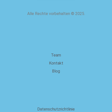
Alle Rechte vorbehalten
©
2025.
über uns
Team
Kontakt
Blog
Rechtliches
Datenschutzrichtlinie