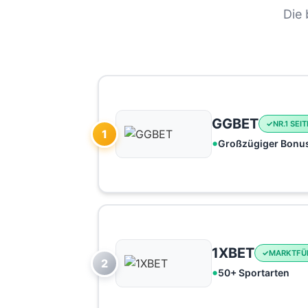
Die
GGBET
NR.1 SEIT
1
Großzügiger Bonu
1XBET
MARKTFÜ
2
50+ Sportarten