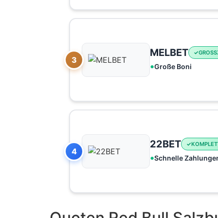
MELBET
GROSSZ
3
Große Boni
22BET
KOMPLET
4
Schnelle Zahlunge
Quoten Red Bull Salzbu