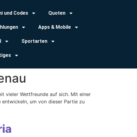
ni und Codes
Quoten
hlungen
Apps & Mobile
l
Sportarten
tiges
tenau
vieler Wettfreunde auf sich. Mit einer
u entwickeln, um von dieser Partie zu
ria