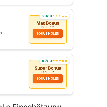
8.9/10
★★★★★
Max Bonus
EXKLUSIV
ch
BONUS HOLEN
8.7/10
★★★★★
Super Bonus
EXKLUSIV
BONUS HOLEN
elle Einschätzung