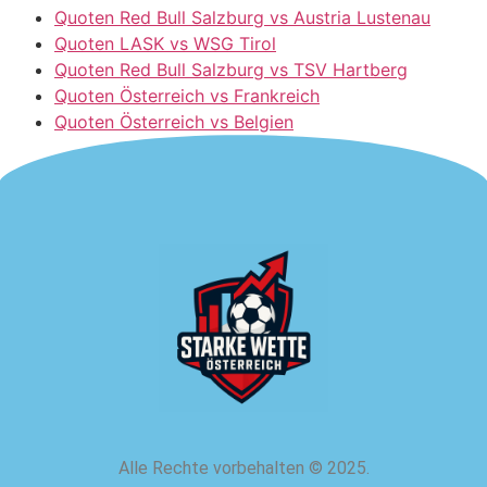
Quoten Red Bull Salzburg vs Austria Lustenau
Quoten LASK vs WSG Tirol
Quoten Red Bull Salzburg vs TSV Hartberg
Quoten Österreich vs Frankreich
Quoten Österreich vs Belgien
Alle Rechte vorbehalten
©
2025.