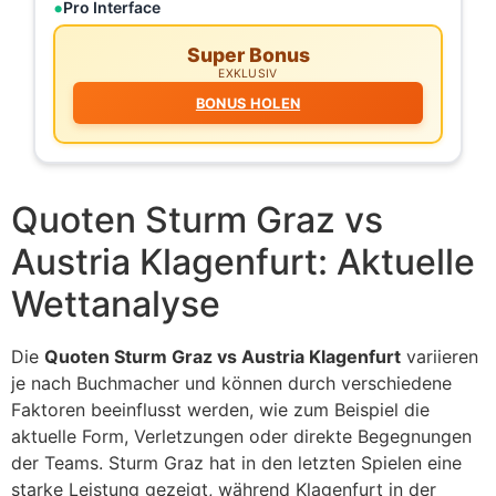
Pro Interface
Super Bonus
EXKLUSIV
BONUS HOLEN
Quoten Sturm Graz vs
Austria Klagenfurt: Aktuelle
Wettanalyse
Die
Quoten Sturm Graz vs Austria Klagenfurt
variieren
je nach Buchmacher und können durch verschiedene
Faktoren beeinflusst werden, wie zum Beispiel die
aktuelle Form, Verletzungen oder direkte Begegnungen
der Teams. Sturm Graz hat in den letzten Spielen eine
starke Leistung gezeigt, während Klagenfurt in der