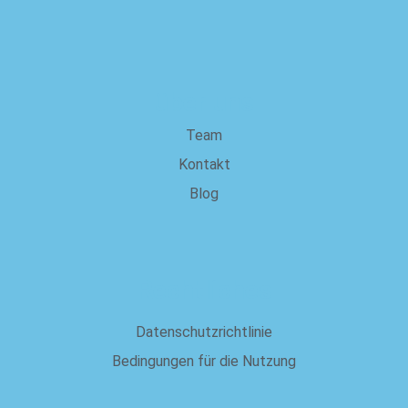
über uns
Team
Kontakt
Blog
Rechtliches
Datenschutzrichtlinie
Bedingungen für die Nutzung