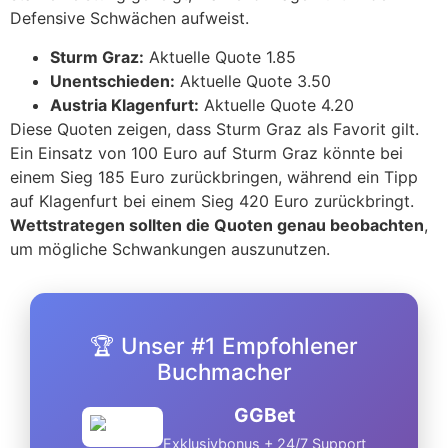
Defensive Schwächen aufweist.
Sturm Graz:
Aktuelle Quote 1.85
Unentschieden:
Aktuelle Quote 3.50
Austria Klagenfurt:
Aktuelle Quote 4.20
Diese Quoten zeigen, dass Sturm Graz als Favorit gilt.
Ein Einsatz von 100 Euro auf Sturm Graz könnte bei
einem Sieg 185 Euro zurückbringen, während ein Tipp
auf Klagenfurt bei einem Sieg 420 Euro zurückbringt.
Wettstrategen sollten die Quoten genau beobachten
,
um mögliche Schwankungen auszunutzen.
🏆 Unser #1 Empfohlener
Buchmacher
GGBet
Exklusivbonus + 24/7 Support