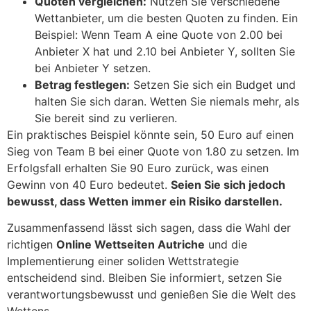
Quoten vergleichen:
Nutzen Sie verschiedene
Wettanbieter, um die besten Quoten zu finden. Ein
Beispiel: Wenn Team A eine Quote von 2.00 bei
Anbieter X hat und 2.10 bei Anbieter Y, sollten Sie
bei Anbieter Y setzen.
Betrag festlegen:
Setzen Sie sich ein Budget und
halten Sie sich daran. Wetten Sie niemals mehr, als
Sie bereit sind zu verlieren.
Ein praktisches Beispiel könnte sein, 50 Euro auf einen
Sieg von Team B bei einer Quote von 1.80 zu setzen. Im
Erfolgsfall erhalten Sie 90 Euro zurück, was einen
Gewinn von 40 Euro bedeutet.
Seien Sie sich jedoch
bewusst, dass Wetten immer ein Risiko darstellen.
Zusammenfassend lässt sich sagen, dass die Wahl der
richtigen
Online Wettseiten Autriche
und die
Implementierung einer soliden Wettstrategie
entscheidend sind. Bleiben Sie informiert, setzen Sie
verantwortungsbewusst und genießen Sie die Welt des