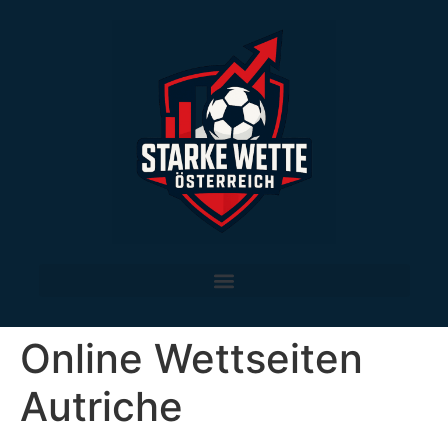
Online Wettseiten
Autriche