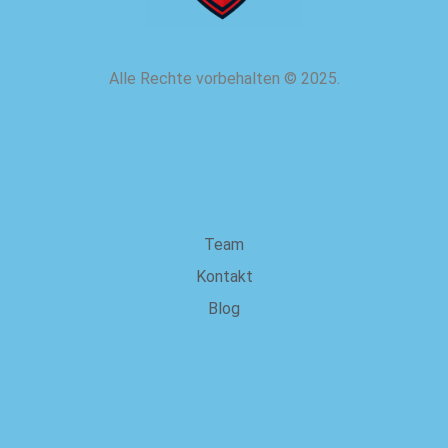
Alle Rechte vorbehalten
©
2025.
über uns
Team
Kontakt
Blog
Rechtliches