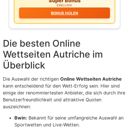
Super Bonus
EXKLUSIV
BONUS HOLEN
Die besten Online
Wettseiten Autriche im
Überblick
Die Auswahl der richtigen
Online Wettseiten Autriche
kann entscheidend für den Wett-Erfolg sein. Hier sind
einige der renommiertesten Anbieter, die sich durch ihre
Benutzerfreundlichkeit und attraktive Quoten
auszeichnen:
Bwin:
Bekannt für seine umfangreiche Auswahl an
Sportwetten und Live-Wetten.