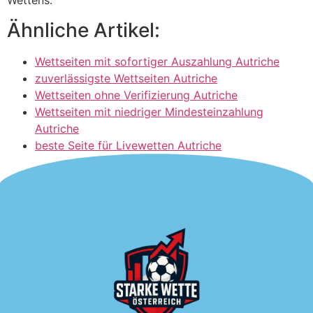
Wettens.
Ähnliche Artikel:
Wettseiten mit sofortiger Auszahlung Autriche
zuverlässigste Wettseiten Autriche
Wettseiten ohne Verifizierung Autriche
Wettseiten mit niedriger Mindesteinzahlung
Autriche
beste Seite für Livewetten Autriche