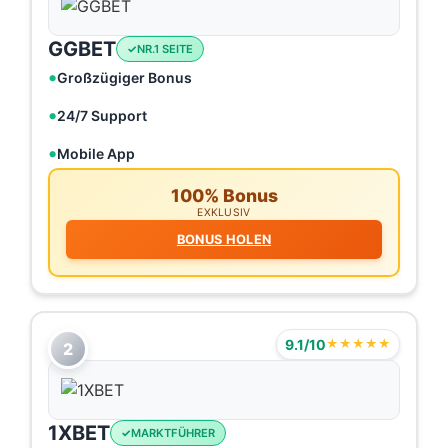
GGBET
NR.1 SEITE
Großzügiger Bonus
24/7 Support
Mobile App
100% Bonus
EXKLUSIV
BONUS HOLEN
9.1/10
★★★★★
2
1XBET
MARKTFÜHRER