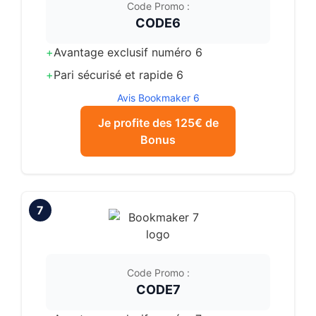
Code Promo :
CODE6
+
Avantage exclusif numéro 6
+
Pari sécurisé et rapide 6
Avis Bookmaker 6
Je profite des 125€ de
Bonus
7
Code Promo :
CODE7