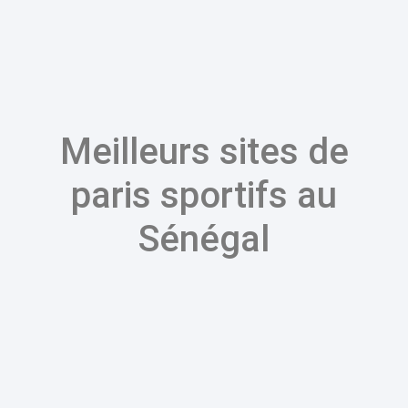
Meilleurs sites de
paris sportifs au
Sénégal