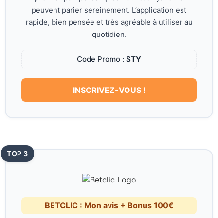
peuvent parier sereinement. L’application est
rapide, bien pensée et très agréable à utiliser au
quotidien.
Code Promo :
STY
INSCRIVEZ-VOUS !
TOP 3
BETCLIC : Mon avis + Bonus 100€