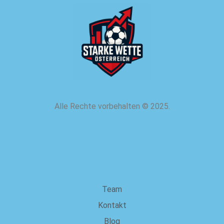
Alle Rechte vorbehalten
©
2025.
über uns
Team
Kontakt
Blog