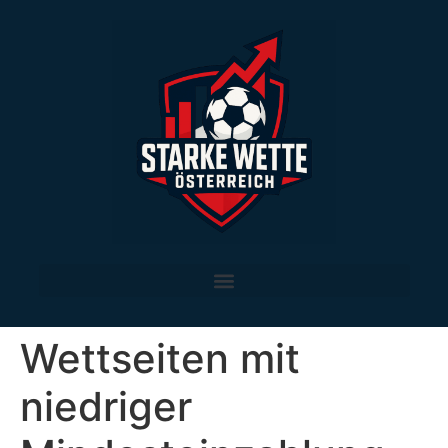
Wettseiten mit
niedriger