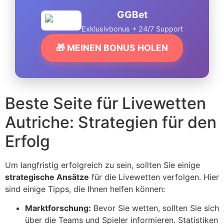
GGBet
Exklusivbonus + 24/7 Support
🎁 MEINEN BONUS HOLEN
Beste Seite für Livewetten
Autriche: Strategien für den
Erfolg
Um langfristig erfolgreich zu sein, sollten Sie einige
strategische Ansätze
für die Livewetten verfolgen. Hier
sind einige Tipps, die Ihnen helfen können:
Marktforschung:
Bevor Sie wetten, sollten Sie sich
über die Teams und Spieler informieren. Statistiken