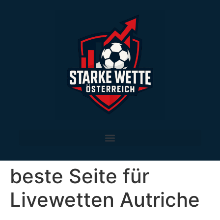
beste Seite für
Livewetten Autriche