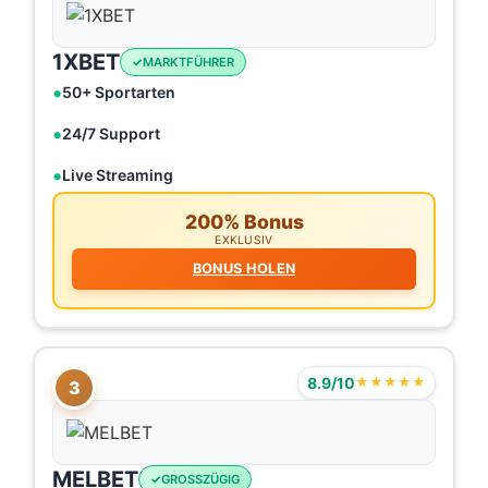
1XBET
MARKTFÜHRER
50+ Sportarten
24/7 Support
Live Streaming
200% Bonus
EXKLUSIV
BONUS HOLEN
8.9/10
★★★★★
3
MELBET
GROSSZÜGIG