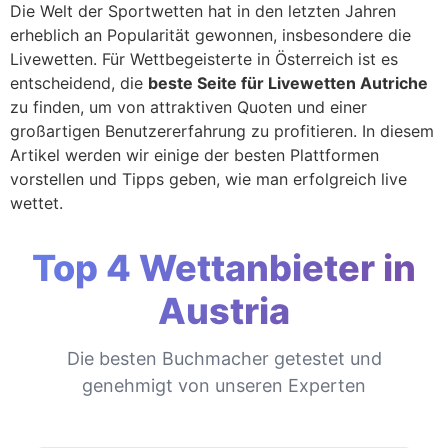
Die Welt der Sportwetten hat in den letzten Jahren
erheblich an Popularität gewonnen, insbesondere die
Livewetten. Für Wettbegeisterte in Österreich ist es
entscheidend, die
beste Seite für Livewetten Autriche
zu finden, um von attraktiven Quoten und einer
großartigen Benutzererfahrung zu profitieren. In diesem
Artikel werden wir einige der besten Plattformen
vorstellen und Tipps geben, wie man erfolgreich live
wettet.
Top 4 Wettanbieter in
Austria
Die besten Buchmacher getestet und
genehmigt von unseren Experten