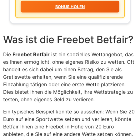
BONUS HOLEN
Was ist die Freebet Betfair?
Die
Freebet Betfair
ist ein spezielles Wettangebot, das
es Ihnen ermöglicht, ohne eigenes Risiko zu wetten. Oft
handelt es sich dabei um einen Betrag, den Sie als
Gratiswette erhalten, wenn Sie eine qualifizierende
Einzahlung tätigen oder eine erste Wette platzieren.
Dies bietet Ihnen die Möglichkeit, Ihre Wettstrategie zu
testen, ohne eigenes Geld zu verlieren.
Ein typisches Beispiel könnte so aussehen: Wenn Sie 20
Euro auf eine Sportwette setzen und verlieren, könnte
Betfair Ihnen eine Freebet in Höhe von 20 Euro
anbieten, die Sie auf eine andere Wette setzen können.