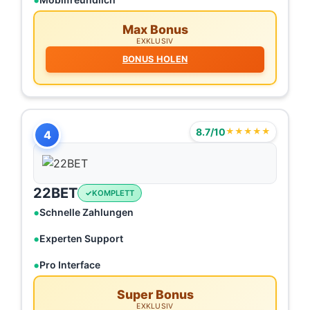
Max Bonus
EXKLUSIV
BONUS HOLEN
8.7/10
★★★★★
4
22BET
KOMPLETT
Schnelle Zahlungen
Experten Support
Pro Interface
Super Bonus
EXKLUSIV