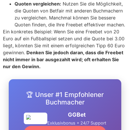
Quoten vergleichen:
Nutzen Sie die Möglichkeit,
die Quoten von Betfair mit anderen Buchmachern
zu vergleichen. Manchmal können Sie bessere
Quoten finden, die Ihre Freebet effektiver machen.
Ein konkretes Beispiel: Wenn Sie eine Freebet von 20
Euro auf ein Fußballspiel setzen und die Quote bei 3.00
liegt, könnten Sie mit einem erfolgreichen Tipp 60 Euro
gewinnen.
Denken Sie jedoch daran, dass die Freebet
nicht immer in bar ausgezahlt wird; oft erhalten Sie
nur den Gewinn.
🏆 Unser #1 Empfohlener
Buchmacher
GGBet
Exklusivbonus + 24/7 Support