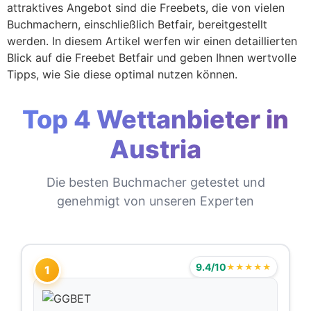
attraktives Angebot sind die Freebets, die von vielen
Buchmachern, einschließlich Betfair, bereitgestellt
werden. In diesem Artikel werfen wir einen detaillierten
Blick auf die Freebet Betfair und geben Ihnen wertvolle
Tipps, wie Sie diese optimal nutzen können.
Top 4 Wettanbieter in
Austria
Die besten Buchmacher getestet und
genehmigt von unseren Experten
9.4/10
★★★★★
1